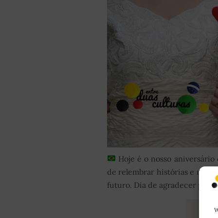
Hoje é o nosso aniversári
de relembrar histórias e momen
futuro. Dia de agradecer pelo p
LE
W