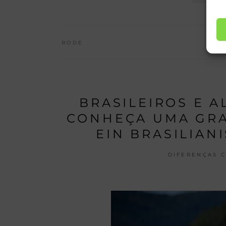
RODE
BRASILEIROS E A
CONHEÇA UMA GRA
EIN BRASILIA
DIFERENÇAS C