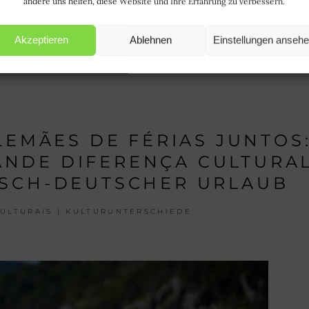
andere uns helfen, diese Website und Ihre Erfahrung zu verbessern.
Akzeptieren
Ablehnen
Einstellungen anseh
August 5, 2018
LEMÃES DE FÉRIAS JUNTOS
NDE DIFERENÇA CULTURAL
NISCH-DEUTSCHER URLAUB
ULTURAIS | KULTURUNTERSCHIEDE