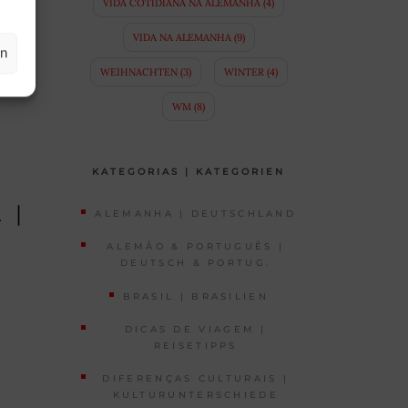
VIDA COTIDIANA NA ALEMANHA
(4)
VIDA NA ALEMANHA
(9)
en
WEIHNACHTEN
(3)
WINTER
(4)
WM
(8)
KATEGORIAS | KATEGORIEN
:
 |
ALEMANHA | DEUTSCHLAND
ALEMÃO & PORTUGUÊS |
DEUTSCH & PORTUG.
BRASIL | BRASILIEN
DICAS DE VIAGEM |
REISETIPPS
DIFERENÇAS CULTURAIS |
KULTURUNTERSCHIEDE