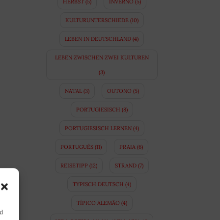
HERBST
(5)
INVERNO
(5)
KULTURUNTERSCHIEDE
(10)
LEBEN IN DEUTSCHLAND
(4)
LEBEN ZWISCHEN ZWEI KULTUREN
(3)
NATAL
(3)
OUTONO
(5)
PORTUGIESISCH
(8)
PORTUGIESISCH LERNEN
(4)
PORTUGUÊS
(11)
PRAIA
(6)
REISETIPP
(12)
STRAND
(7)
TYPISCH DEUTSCH
(4)
TÍPICO ALEMÃO
(4)
nd