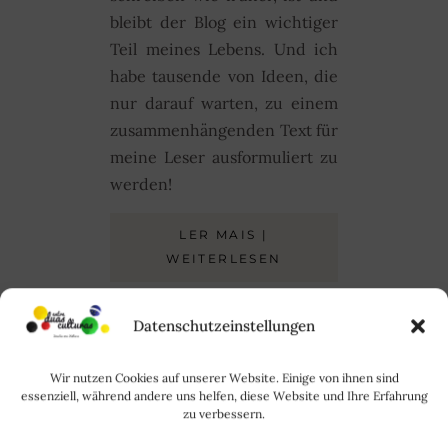
bleibt der Blog ein wichtiger
Teil meines Lebens. Und ich
habe tausende von Ideen, die
nur darauf warten, zu einem
zusammenhängenden Text für
meine Leser ausformuliert zu
werden!
LER MAIS |
WEITERLESEN
Datenschutzeinstellungen
RODE
Wir nutzen Cookies auf unserer Website. Einige von ihnen sind
essenziell, während andere uns helfen, diese Website und Ihre Erfahrung
zu verbessern.
Juni 28, 2020