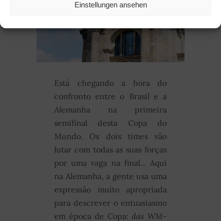
Einstellungen ansehen
Está chegando a hora do
confronto entre o Brasil e a
Alemanha na primeira
semifinal desta Copa do
Mundo. Os dois times vão
lutar com todas as suas forças
por uma vaga na final... Aqui
na Alemanha, a gente usa uma
expressão muito apropriada
para descrever o entuasiasmo
em época de Copa:
das WM-