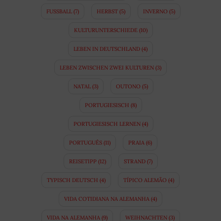
FUSSBALL
(7)
HERBST
(5)
INVERNO
(5)
KULTURUNTERSCHIEDE
(10)
LEBEN IN DEUTSCHLAND
(4)
LEBEN ZWISCHEN ZWEI KULTUREN
(3)
NATAL
(3)
OUTONO
(5)
PORTUGIESISCH
(8)
PORTUGIESISCH LERNEN
(4)
PORTUGUÊS
(11)
PRAIA
(6)
REISETIPP
(12)
STRAND
(7)
TYPISCH DEUTSCH
(4)
TÍPICO ALEMÃO
(4)
VIDA COTIDIANA NA ALEMANHA
(4)
VIDA NA ALEMANHA
(9)
WEIHNACHTEN
(3)