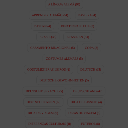
A LÍNGUA ALEMÃ
(10)
APRENDER ALEMÃO
(14)
BAVIERA
(4)
BAYERN
(4)
BINATIONALE EHE
(3)
BRASIL
(35)
BRASILIEN
(34)
CASAMENTO BINACIONAL
(5)
COPA
(8)
COSTUMES ALEMÃES
(5)
COSTUMES BRASILEIROS
(4)
DEUTSCH
(15)
DEUTSCHE GEWOHNHEITEN
(5)
DEUTSCHE SPRACHE
(5)
DEUTSCHLAND
(47)
DEUTSCH LERNEN
(12)
DICA DE PASSEIO
(4)
DICA DE VIAGEM
(9)
DICAS DE VIAGEM
(5)
DIFERENÇAS CULTURAIS
(11)
FUTEBOL
(8)