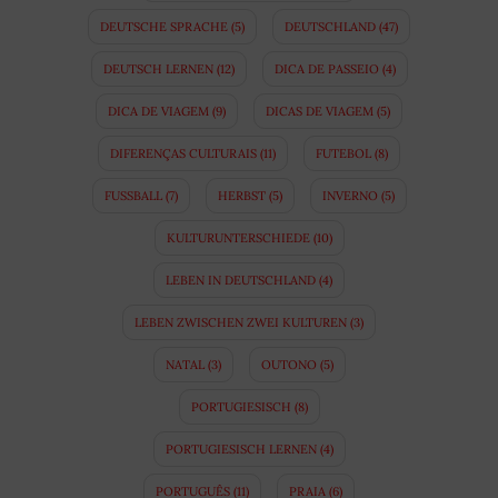
DEUTSCHE SPRACHE
(5)
DEUTSCHLAND
(47)
DEUTSCH LERNEN
(12)
DICA DE PASSEIO
(4)
DICA DE VIAGEM
(9)
DICAS DE VIAGEM
(5)
DIFERENÇAS CULTURAIS
(11)
FUTEBOL
(8)
FUSSBALL
(7)
HERBST
(5)
INVERNO
(5)
KULTURUNTERSCHIEDE
(10)
LEBEN IN DEUTSCHLAND
(4)
LEBEN ZWISCHEN ZWEI KULTUREN
(3)
NATAL
(3)
OUTONO
(5)
PORTUGIESISCH
(8)
PORTUGIESISCH LERNEN
(4)
PORTUGUÊS
(11)
PRAIA
(6)