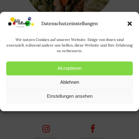
Datenschutzeinstellungen
Wir nutzen Cookies auf unserer Website. Einige von ihnen sind
Oi, eu sou a Rode. Saiba mais sobre
essenziell, während andere uns helfen, diese Website und Ihre Erfahrung
zu verbessern.
mim
AQUI
. | Hallo, ich bin Rode und
HIER
erfahrt ihr mehr über mich.
Akzeptieren
Suchen
Ablehnen
nach:
Einstellungen ansehen
FOLLOW US
FACEBOOK
INSTAGRAM