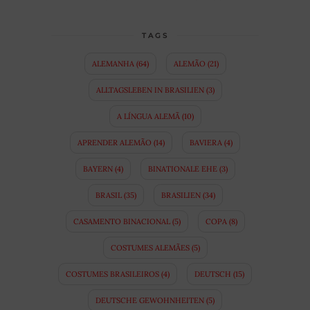
TAGS
ALEMANHA
(64)
ALEMÃO
(21)
ALLTAGSLEBEN IN BRASILIEN
(3)
A LÍNGUA ALEMÃ
(10)
APRENDER ALEMÃO
(14)
BAVIERA
(4)
BAYERN
(4)
BINATIONALE EHE
(3)
BRASIL
(35)
BRASILIEN
(34)
CASAMENTO BINACIONAL
(5)
COPA
(8)
COSTUMES ALEMÃES
(5)
COSTUMES BRASILEIROS
(4)
DEUTSCH
(15)
DEUTSCHE GEWOHNHEITEN
(5)