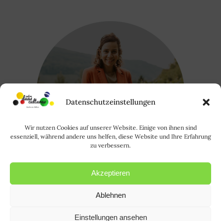
Datenschutzeinstellungen
Wir nutzen Cookies auf unserer Website. Einige von ihnen sind
essenziell, während andere uns helfen, diese Website und Ihre Erfahrung
zu verbessern.
Akzeptieren
Ablehnen
Oi, eu sou a Rode. Saiba mais sobre
mim
AQUI
. | Hallo, ich bin Rode und
Einstellungen ansehen