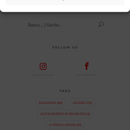
HIER
erfahrt ihr mehr über mich.
Suchen
nach:
FOLLOW US
FACEBOOK
INSTAGRAM
TAGS
ALEMANHA
(64)
ALEMÃO
(21)
ALLTAGSLEBEN IN BRASILIEN
(3)
A LÍNGUA ALEMÃ
(10)