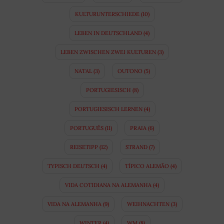
KULTURUNTERSCHIEDE
(10)
LEBEN IN DEUTSCHLAND
(4)
LEBEN ZWISCHEN ZWEI KULTUREN
(3)
NATAL
(3)
OUTONO
(5)
PORTUGIESISCH
(8)
PORTUGIESISCH LERNEN
(4)
PORTUGUÊS
(11)
PRAIA
(6)
REISETIPP
(12)
STRAND
(7)
TYPISCH DEUTSCH
(4)
TÍPICO ALEMÃO
(4)
VIDA COTIDIANA NA ALEMANHA
(4)
VIDA NA ALEMANHA
(9)
WEIHNACHTEN
(3)
WINTER
(4)
WM
(8)