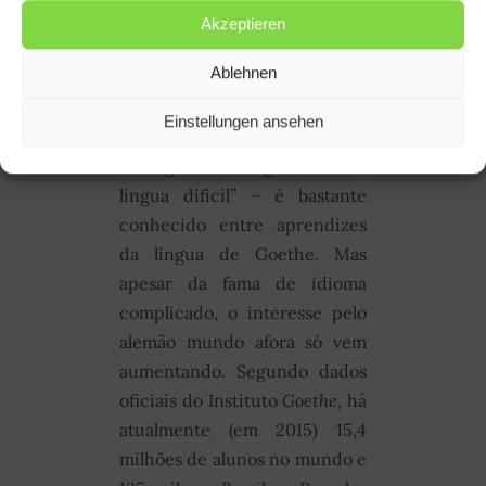
Akzeptieren
Ablehnen
Deutsche Sprache – schwere
Einstellungen ansehen
Sprache
.
Este ditado -
Português: “Língua alemã,
língua difícil” – é bastante
conhecido entre aprendizes
da língua de Goethe. Mas
apesar da fama de idioma
complicado, o interesse pelo
alemão mundo afora só vem
aumentando. Segundo dados
oficiais do Instituto
Goethe,
há
atualmente (em 2015) 15,4
milhões de alunos no mundo e