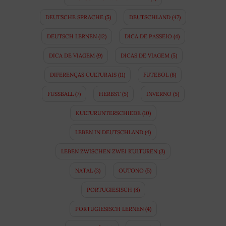
DEUTSCHE SPRACHE
(5)
DEUTSCHLAND
(47)
DEUTSCH LERNEN
(12)
DICA DE PASSEIO
(4)
DICA DE VIAGEM
(9)
DICAS DE VIAGEM
(5)
DIFERENÇAS CULTURAIS
(11)
FUTEBOL
(8)
FUSSBALL
(7)
HERBST
(5)
INVERNO
(5)
KULTURUNTERSCHIEDE
(10)
LEBEN IN DEUTSCHLAND
(4)
LEBEN ZWISCHEN ZWEI KULTUREN
(3)
NATAL
(3)
OUTONO
(5)
PORTUGIESISCH
(8)
PORTUGIESISCH LERNEN
(4)