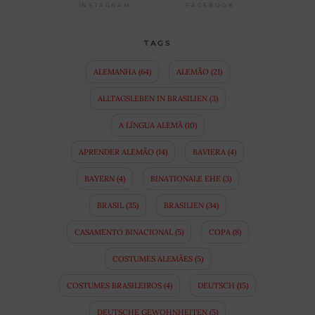
FACEBOOK
INSTAGRAM
TAGS
ALEMANHA
(64)
ALEMÃO
(21)
ALLTAGSLEBEN IN BRASILIEN
(3)
A LÍNGUA ALEMÃ
(10)
APRENDER ALEMÃO
(14)
BAVIERA
(4)
BAYERN
(4)
BINATIONALE EHE
(3)
BRASIL
(35)
BRASILIEN
(34)
CASAMENTO BINACIONAL
(5)
COPA
(8)
COSTUMES ALEMÃES
(5)
COSTUMES BRASILEIROS
(4)
DEUTSCH
(15)
DEUTSCHE GEWOHNHEITEN
(5)