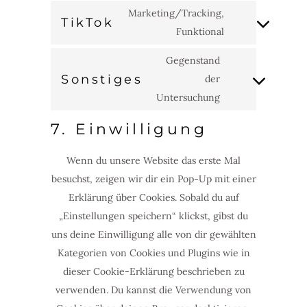
to
maps
Marketing/Tracking,
TikTok
service
Funktional
Consent
facebook
to
Gegenstand
service
Sonstiges
der
tiktok
Consent
Untersuchung
to
service
7. Einwilligung
sonstiges
Wenn du unsere Website das erste Mal
besuchst, zeigen wir dir ein Pop-Up mit einer
Erklärung über Cookies. Sobald du auf
„Einstellungen speichern“ klickst, gibst du
uns deine Einwilligung alle von dir gewählten
Kategorien von Cookies und Plugins wie in
dieser Cookie-Erklärung beschrieben zu
verwenden. Du kannst die Verwendung von