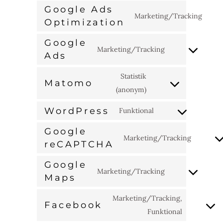
Google Ads
Marketing/Tracking
Optimization
Con
to
Google
Marketing/Tracking
serv
Ads
Consent
goo
to
Statistik
ads
Matomo
service
(anonym)
Consent
opt
google-
to
ads
WordPress
Funktional
service
Consent
matomo
Google
to
Marketing/Tracking
reCAPTCHA
service
Consen
wordpress
to
Google
Marketing/Tracking
service
Maps
Consent
google
to
Marketing/Tracking,
recapt
Facebook
service
Funktional
Consent
google-