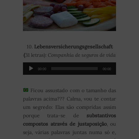
10.
Lebensversicherungsgesellschaft
(
31 letras):
Companhia de seguros de vida
Audio-
00:00
00:00
Player
Ficou assustado com o tamanho das
palavras acima??? Calma, vou te contar
um segredo: Elas são compridas assim
porque trata-se de
substantivos
compostos através de justaposição
, ou
seja, várias palavras juntas numa só e,