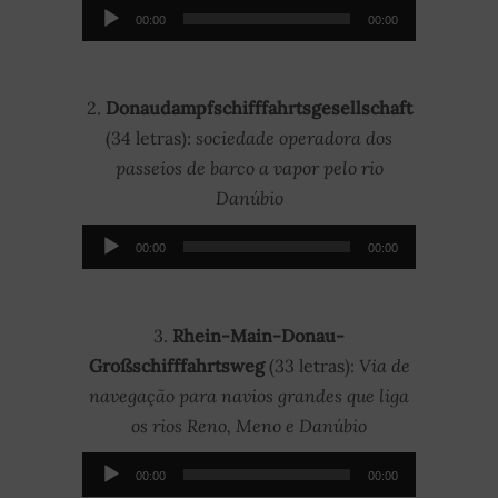
Audio-
00:00
00:00
Player
2.
Donaudampfschifffahrtsgesellschaft
(34 letras):
sociedade operadora dos
passeios de barco a vapor pelo rio
Danúbio
Audio-
00:00
00:00
Player
3.
Rhein-Main-Donau-
Großschifffahrtsweg
(33 letras):
Via de
navegação para navios grandes que liga
os rios Reno, Meno e Danúbio
Audio-
00:00
00:00
Player