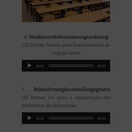
6.
Straßenverkehrzulassungsordnung
(32 letras):
Norma para licenciamento do
tráfego viário
Audio-
00:00
00:00
Player
7.
Behindertengleichstellungsgesetz
(32 letras):
Lei para a equiparação dos
portadores de deficiência
Audio-
00:00
00:00
Player