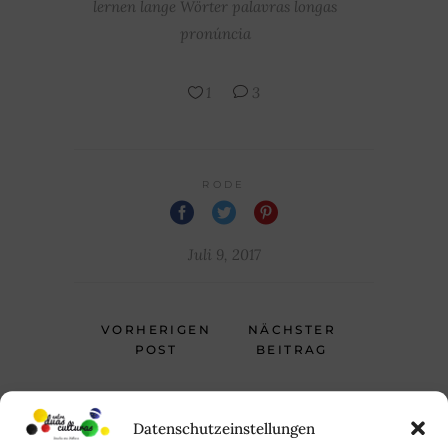
lernen
lange Wörter
palavras longas
pronúncia
1
3
RODE
Juli 9, 2017
VORHERIGEN
NÄCHSTER
POST
BEITRAG
Datenschutzeinstellungen
ZUSAMMENHÄNGENDE POSTS