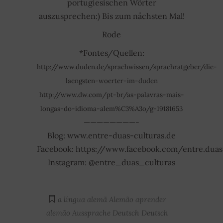
portugiesischen Wörter
auszusprechen:) Bis zum nächsten Mal!
Rode
*Fontes/Quellen:
http://www.duden.de/sprachwissen/sprachratgeber/die-
laengsten-woerter-im-duden
http://www.dw.com/pt-br/as-palavras-mais-
longas-do-idioma-alem%C3%A3o/g-19181653
————————-
Blog: www.entre-duas-culturas.de
Facebook: https://www.facebook.com/entre.duas.
Instagram: @entre_duas_culturas
a língua alemã
Alemão
aprender
alemão
Aussprache
Deutsch
Deutsch