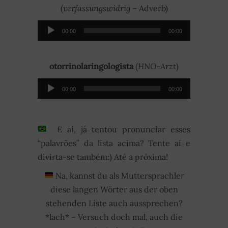
(
verfassungswidrig
– Adverb)
Audio-
00:00
00:00
Player
otorrinolaringologista
(
HNO-Arzt
)
Audio-
00:00
00:00
Player
E aí, já tentou pronunciar esses
“palavrões” da lista acima? Tente aí e
divirta-se também:) Até a próxima!
Na, kannst du als Muttersprachler
diese langen Wörter aus der oben
stehenden Liste auch aussprechen?
*lach* – Versuch doch mal, auch die