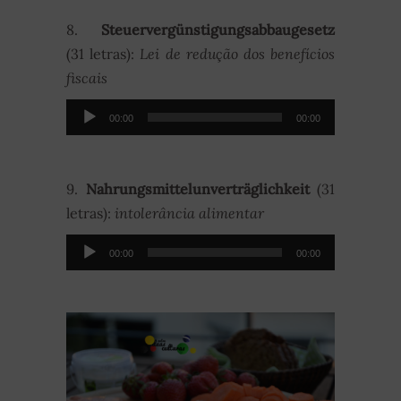
8.
Steuervergünstigungsabbaugesetz
(31 letras):
Lei de redução dos benefícios
fiscais
Audio-
00:00
00:00
Player
9.
Nahrungsmittelunverträglichkeit
(31
letras):
intolerância alimentar
Audio-
00:00
00:00
Player