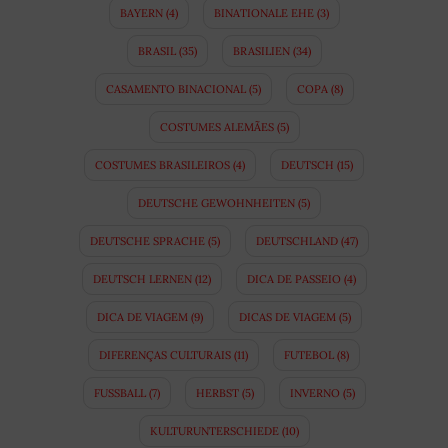
BAYERN
(4)
BINATIONALE EHE
(3)
BRASIL
(35)
BRASILIEN
(34)
CASAMENTO BINACIONAL
(5)
COPA
(8)
COSTUMES ALEMÃES
(5)
COSTUMES BRASILEIROS
(4)
DEUTSCH
(15)
DEUTSCHE GEWOHNHEITEN
(5)
DEUTSCHE SPRACHE
(5)
DEUTSCHLAND
(47)
DEUTSCH LERNEN
(12)
DICA DE PASSEIO
(4)
DICA DE VIAGEM
(9)
DICAS DE VIAGEM
(5)
DIFERENÇAS CULTURAIS
(11)
FUTEBOL
(8)
FUSSBALL
(7)
HERBST
(5)
INVERNO
(5)
KULTURUNTERSCHIEDE
(10)