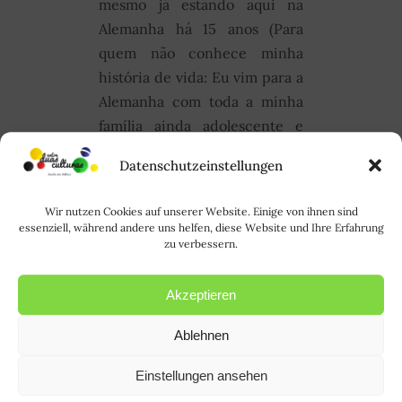
mesmo já estando aqui na
Alemanha há 15 anos (Para
quem não conhece minha
história de vida: Eu vim para a
Alemanha com toda a minha
família ainda adolescente e
conheci meu esposo muitos
Datenschutzeinstellungen
anos depois de chegar aqui!) e
tendo me integrado bem, há
Wir nutzen Cookies auf unserer Website. Einige von ihnen sind
sempre desafios interculturais
essenziell, während andere uns helfen, diese Website und Ihre Erfahrung
zu verbessern.
a serem vencidos e também
muitas situações inusitadas, o
que requer muito bom humor
Akzeptieren
das duas partes...
Ablehnen
LER MAIS |
Einstellungen ansehen
WEITERLESEN