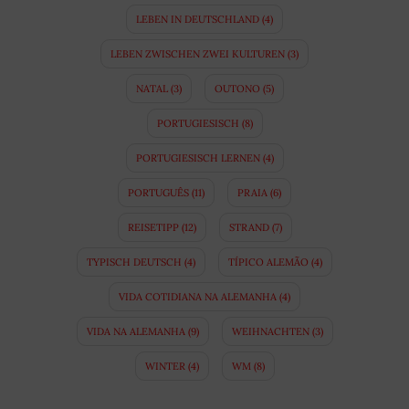
LEBEN IN DEUTSCHLAND
(4)
LEBEN ZWISCHEN ZWEI KULTUREN
(3)
NATAL
(3)
OUTONO
(5)
PORTUGIESISCH
(8)
PORTUGIESISCH LERNEN
(4)
PORTUGUÊS
(11)
PRAIA
(6)
REISETIPP
(12)
STRAND
(7)
TYPISCH DEUTSCH
(4)
TÍPICO ALEMÃO
(4)
VIDA COTIDIANA NA ALEMANHA
(4)
VIDA NA ALEMANHA
(9)
WEIHNACHTEN
(3)
WINTER
(4)
WM
(8)