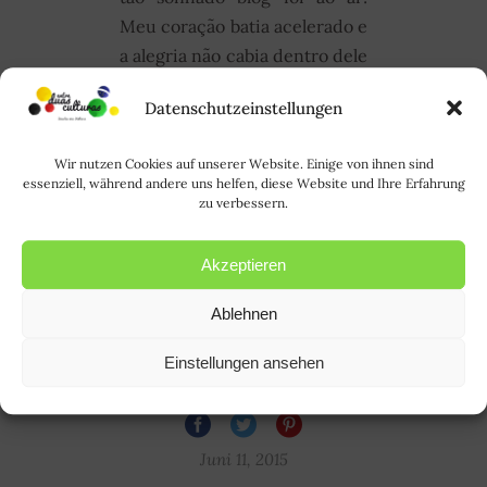
Meu coração batia acelerado e
a alegria não cabia dentro dele
de tão grande que era! Fazia
Datenschutzeinstellungen
tempo que eu falava em fazer
algo do tipo, mas por falta de
Wir nutzen Cookies auf unserer Website. Einige von ihnen sind
tempo (e de coragem!), ia
essenziell, während andere uns helfen, diese Website und Ihre Erfahrung
sempre adiando o “projeto”...
zu verbessern.
LER MAIS |
Akzeptieren
WEITERLESEN
Ablehnen
Einstellungen ansehen
RODE
Juni 11, 2015