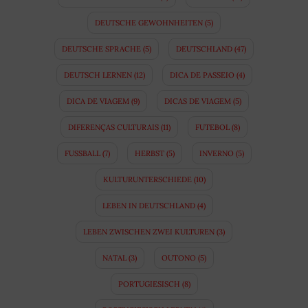
DEUTSCHE GEWOHNHEITEN
(5)
DEUTSCHE SPRACHE
(5)
DEUTSCHLAND
(47)
DEUTSCH LERNEN
(12)
DICA DE PASSEIO
(4)
DICA DE VIAGEM
(9)
DICAS DE VIAGEM
(5)
DIFERENÇAS CULTURAIS
(11)
FUTEBOL
(8)
FUSSBALL
(7)
HERBST
(5)
INVERNO
(5)
KULTURUNTERSCHIEDE
(10)
LEBEN IN DEUTSCHLAND
(4)
LEBEN ZWISCHEN ZWEI KULTUREN
(3)
NATAL
(3)
OUTONO
(5)
PORTUGIESISCH
(8)