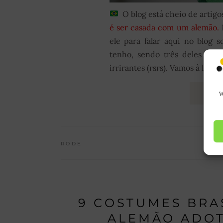
O blog está cheio de artig
é ser casada com um alemão.
M
ele para falar aqui no blog 
tenho, sendo três deles cara
irrirantes (rsrs). Vamos à lista d
LE
W
RODE
9 COSTUMES BRA
ALEMÃO ADOT