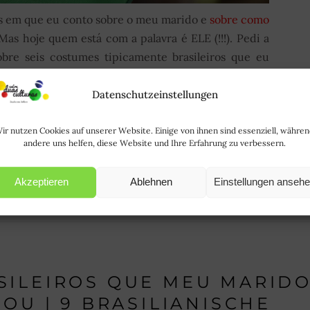
os em que eu conto sobre o meu marido e
sobre como
as hoje quem está com a palavra é ELE (!!!). Pedi a
sobre seis costumes tipicamente brasileiros que eu
cterísticas que ele ama e três que ele acha meio
ele:
Datenschutzeinstellungen
R MAIS | WEITERLESEN
ir nutzen Cookies auf unserer Website. Einige von ihnen sind essenziell, währe
andere uns helfen, diese Website und Ihre Erfahrung zu verbessern.
Akzeptieren
Ablehnen
Einstellungen anseh
Dezember 3, 2017
SILEIROS QUE MEU MARID
OU | 9 BRASILIANISCHE