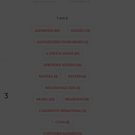
FACEBOOK
INSTAGRAM
TAGS
ALEMANHA
(64)
ALEMÃO
(21)
ALLTAGSLEBEN IN BRASILIEN
(3)
A LÍNGUA ALEMÃ
(10)
APRENDER ALEMÃO
(14)
BAVIERA
(4)
BAYERN
(4)
BINATIONALE EHE
(3)
 3
BRASIL
(35)
BRASILIEN
(34)
CASAMENTO BINACIONAL
(5)
COPA
(8)
COSTUMES ALEMÃES
(5)