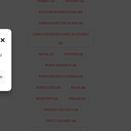
HERBST
(5)
INVERNO
(5)
KULTURUNTERSCHIEDE
(10)
LEBEN IN DEUTSCHLAND
(4)
LEBEN ZWISCHEN ZWEI KULTUREN
(3)
NATAL
(3)
OUTONO
(5)
nd
PORTUGIESISCH
(8)
PORTUGIESISCH LERNEN
(4)
en
PORTUGUÊS
(11)
PRAIA
(6)
REISETIPP
(12)
STRAND
(7)
TYPISCH DEUTSCH
(4)
O
TÍPICO ALEMÃO
(4)