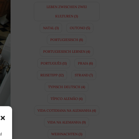
LEBEN ZWISCHEN ZWEI
KULTUREN
(3)
NATAL
(3)
OUTONO
(5)
PORTUGIESISCH
(8)
PORTUGIESISCH LERNEN
(4)
PORTUGUÊS
(11)
PRAIA
(6)
REISETIPP
(12)
STRAND
(7)
TYPISCH DEUTSCH
(4)
TÍPICO ALEMÃO
(4)
VIDA COTIDIANA NA ALEMANHA
(4)
ridão
VIDA NA ALEMANHA
(9)
á pra
ue eu
nd
WEIHNACHTEN
(3)