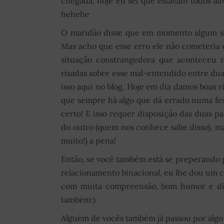
chegada, hoje eu sei que estavam todos al
hehehe
O maridão disse que em momento algum se
Mas acho que esse erro ele não cometeria 
situação constrangedora que aconteceu n
risadas sobre esse mal-entendido entre dua
isso aqui no blog. Hoje em dia damos boas 
que sempre há algo que dá errado numa fes
certo! E isso requer disposição das duas p
do outro (quem nos conhece sabe disso), ma
muito!) a pena!
Então, se você também está se preperando
relacionamento binacional, eu lhe dou um con
com muita compreensão, bom humor e disp
também:)
Alguém de vocês também já passou por alg