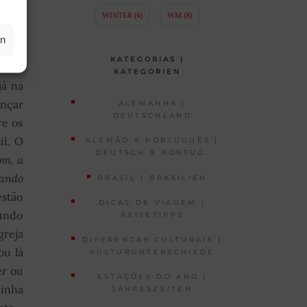
sada.
WINTER
(4)
WM
(8)
en
às 14
KATEGORIAS |
a com
KATEGORIEN
já na
ançar
ALEMANHA |
DEUTSCHLAND
re os
il. O
ALEMÃO & PORTUGUÊS |
DEUTSCH & PORTUG.
om, a
gando
BRASIL | BRASILIEN
estão
DICAS DE VIAGEM |
undo
REISETIPPS
greja
DIFERENÇAS CULTURAIS |
ou lá
KULTURUNTERSCHIEDE
er ou
ESTAÇÕES DO ANO |
inha
JAHRESZEITEN