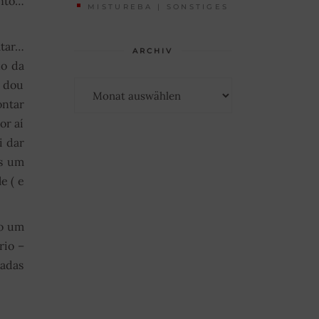
ento…
MISTUREBA | SONSTIGES
ltar…
ARCHIV
do da
Archiv
u dou
ontar
or aí
i dar
es um
e ( e
do um
rio –
sadas