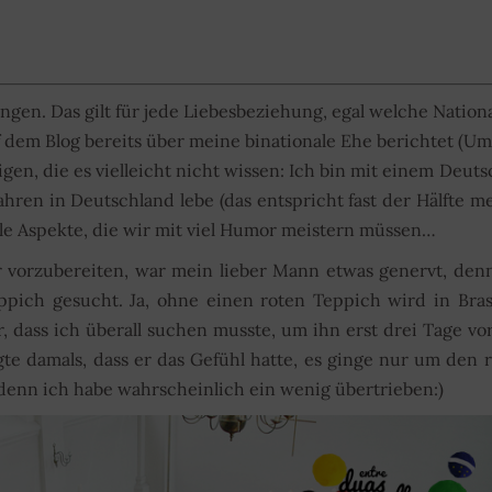
ngen. Das gilt für jede Liebesbeziehung, egal welche Nationa
f dem Blog bereits über meine binationale Ehe berichtet (U
igen, die es vielleicht nicht wissen: Ich bin mit einem Deut
ahren in Deutschland lebe (das entspricht fast der Hälfte m
lle Aspekte, die wir mit viel Humor meistern müssen…
r vorzubereiten, war mein lieber Mann etwas genervt, den
pich gesucht. Ja, ohne einen roten Teppich wird in Bras
, dass ich überall suchen musste, um ihn erst drei Tage vo
e damals, dass er das Gefühl hatte, es ginge nur um den 
, denn ich habe wahrscheinlich ein wenig übertrieben:)