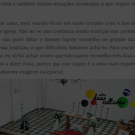
ncidos e também muitas situações inusitadas, o que requer 
s casar, meu marido ficou um tanto irritado com o fato 
 igreja. Não sei se isso continua sendo tradição nas cerim
ão não pode faltar o famoso tapete vermelho no grande d
sa tradição, o que dificultou bastante achá-lo. Para encur
o, eu só fui achar o meu querido tapete vermelho três dias 
ou a dizer
Poxa, parece que esse tapete é a coisa mais impor
almente exagerei na época:)