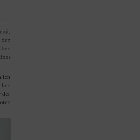
lität
m den
schen
eines
n ich
ilien
r der
roten