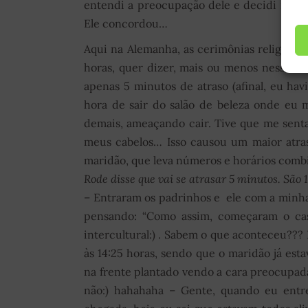
entendi a preocupação dele e decidi não 
Ele concordou…
Aqui na Alemanha, as cerimônias religiosa
horas, quer dizer, mais ou menos nesse h
apenas 5 minutos de atraso (afinal, eu havi
hora de sair do salão de beleza onde eu
demais, ameaçando cair. Tive que me senta
meus cabelos… Isso causou um maior atras
maridão, que leva números e horários combin
Rode disse que vai se atrasar 5 minutos. São 
– Entraram os padrinhos e ele com a minha s
pensando: “Como assim, começaram o ca
intercultural:) . Sabem o que aconteceu???
às 14:25 horas, sendo que o maridão já estava
na frente plantado vendo a cara preocupad
não:) hahahaha – Gente, quando eu ent