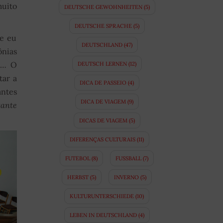
muito
DEUTSCHE GEWOHNHEITEN
(5)
DEUTSCHE SPRACHE
(5)
de eu
DEUTSCHLAND
(47)
ônias
ia… O
DEUTSCH LERNEN
(12)
tar a
DICA DE PASSEIO
(4)
antes
DICA DE VIAGEM
(9)
tante
DICAS DE VIAGEM
(5)
DIFERENÇAS CULTURAIS
(11)
FUTEBOL
(8)
FUSSBALL
(7)
HERBST
(5)
INVERNO
(5)
KULTURUNTERSCHIEDE
(10)
LEBEN IN DEUTSCHLAND
(4)