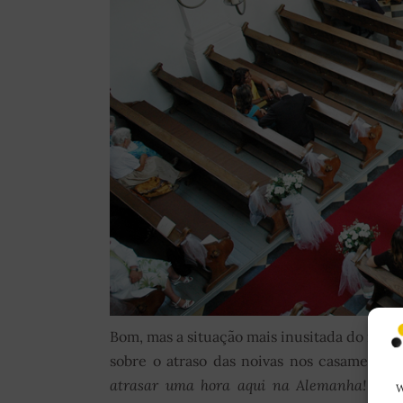
Bom, mas a situação mais inusitada do noss
sobre o atraso das noivas nos casamentos b
atrasar uma hora aqui na Alemanha! Imag
W