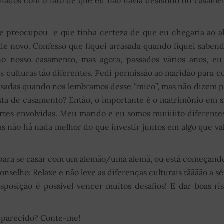
iviados com o fato de que eu não havia desistido do casam
 preocupou e que tinha certeza de que eu chegaria ao a
de novo. Confesso que fiquei arrasada quando fiquei saben
o nosso casamento, mas agora, passados vários anos, e
s culturas tão diferentes. Pedi permissão ao maridão para c
risadas quando nos lembramos desse “mico”, mas não dizem p
ta de casamento? Então, o importante é o matrimônio em s
artes envolvidas. Meu marido e eu somos muiiiiito diferent
s não há nada melhor do que investir juntos em algo que val
 para se casar com um alemão/uma alemã, ou está começan
selho: Relaxe e não leve as diferenças culturais tãããão a sé
osição é possível vencer muitos desafios! E dar boas ri
o parecido? Conte-me!