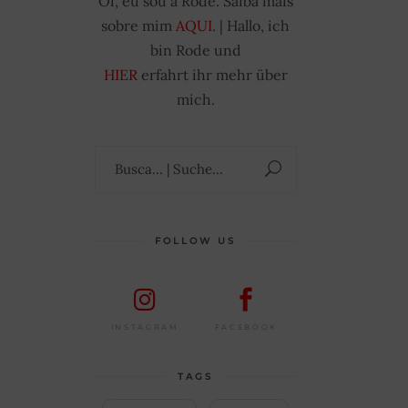
Oi, eu sou a Rode. Saiba mais
sobre mim
AQUI
. | Hallo, ich
bin Rode und
HIER
erfahrt ihr mehr über
mich.
Suchen
nach:
FOLLOW US
FACEBOOK
INSTAGRAM
TAGS