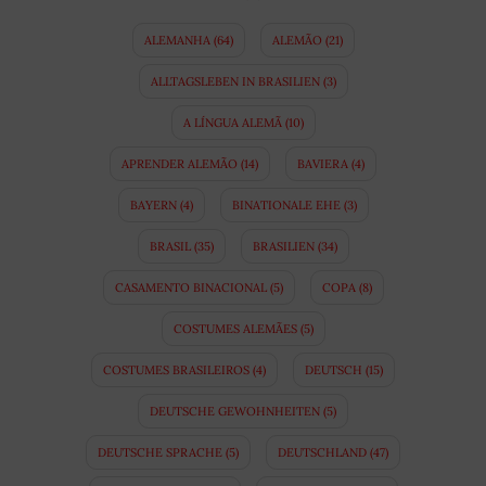
ALEMANHA
(64)
ALEMÃO
(21)
ALLTAGSLEBEN IN BRASILIEN
(3)
A LÍNGUA ALEMÃ
(10)
APRENDER ALEMÃO
(14)
BAVIERA
(4)
BAYERN
(4)
BINATIONALE EHE
(3)
BRASIL
(35)
BRASILIEN
(34)
CASAMENTO BINACIONAL
(5)
COPA
(8)
COSTUMES ALEMÃES
(5)
COSTUMES BRASILEIROS
(4)
DEUTSCH
(15)
DEUTSCHE GEWOHNHEITEN
(5)
DEUTSCHE SPRACHE
(5)
DEUTSCHLAND
(47)