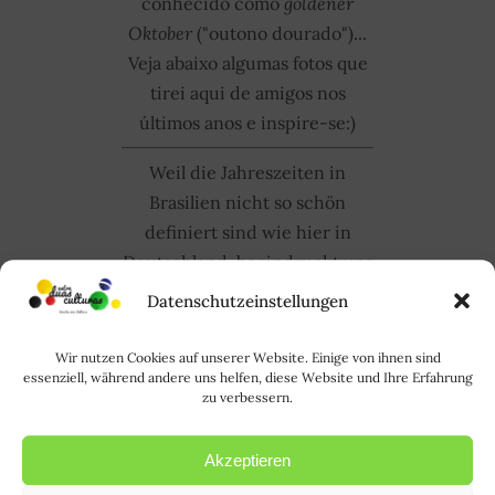
conhecido como
goldener
Oktober
("outono dourado")...
Veja abaixo algumas fotos que
tirei aqui de amigos nos
últimos anos e inspire-se:)
Weil die Jahreszeiten in
Brasilien nicht so schön
definiert sind wie hier in
Deutschland, beeindruckt uns
der Herbst umso mehr!
Er ist
Datenschutzeinstellungen
einfach atemberaubend und
lädt zu schönen Fotoshootings
Wir nutzen Cookies auf unserer Website. Einige von ihnen sind
essenziell, während andere uns helfen, diese Website und Ihre Erfahrung
ein. Hier ein paar der Bilder,
zu verbessern.
die ich ich in den letzten
Jahren von Freunden gemacht
Akzeptieren
habe. Es ist noch nicht zu spät