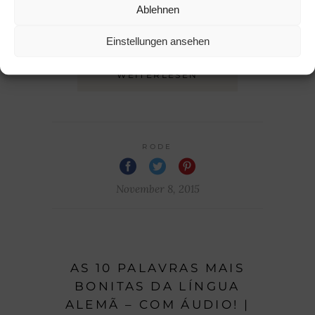
für ein paar Fotos in
Ablehnen
herbstlicher Atmosphäre!
Einstellungen ansehen
LER MAIS |
WEITERLESEN
RODE
November 8, 2015
AS 10 PALAVRAS MAIS
BONITAS DA LÍNGUA
ALEMÃ – COM ÁUDIO! |