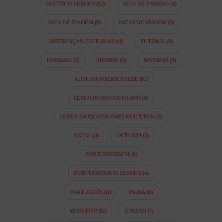
DEUTSCH LERNEN
(12)
DICA DE PASSEIO
(4)
DICA DE VIAGEM
(9)
DICAS DE VIAGEM
(5)
DIFERENÇAS CULTURAIS
(11)
FUTEBOL
(8)
FUSSBALL
(7)
HERBST
(5)
INVERNO
(5)
KULTURUNTERSCHIEDE
(10)
LEBEN IN DEUTSCHLAND
(4)
LEBEN ZWISCHEN ZWEI KULTUREN
(3)
NATAL
(3)
OUTONO
(5)
PORTUGIESISCH
(8)
PORTUGIESISCH LERNEN
(4)
PORTUGUÊS
(11)
PRAIA
(6)
REISETIPP
(12)
STRAND
(7)