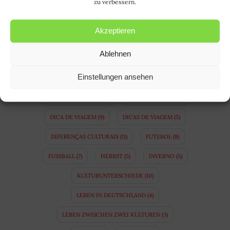
CASAMENTO BINACIONAL
(5)
COPA
(8)
zu verbessern.
COSTUMES ALEMÃES
(5)
Akzeptieren
COSTUMES BRASILEIROS
(4)
DEUTSCH
(15)
Ablehnen
DEUTSCHE GEWOHNHEITEN
(5)
Einstellungen ansehen
DEUTSCHE SPRACHE
(5)
DEUTSCHLAND
(47)
DEUTSCH LERNEN
(12)
DICA DE PASSEIO
(4)
DICA DE VIAGEM
(9)
DICAS DE VIAGEM
(5)
DIFERENÇAS CULTURAIS
(11)
FUTEBOL
(8)
FUSSBALL
(7)
HERBST
(5)
INVERNO
(5)
KULTURUNTERSCHIEDE
(10)
LEBEN IN DEUTSCHLAND
(4)
LEBEN ZWISCHEN ZWEI KULTUREN
(3)