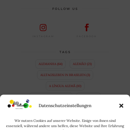
FOLLOW US
FACEBOOK
INSTAGRAM
TAGS
ALEMANHA
(64)
ALEMÃO
(21)
ALLTAGSLEBEN IN BRASILIEN
(3)
A LÍNGUA ALEMÃ
(10)
APRENDER ALEMÃO
(14)
BAVIERA
(4)
Datenschutzeinstellungen
BAYERN
(4)
BINATIONALE EHE
(3)
BRASIL
(35)
BRASILIEN
(34)
Wir nutzen Cookies auf unserer Website. Einige von ihnen sind
essenziell, während andere uns helfen, diese Website und Ihre Erfahrung