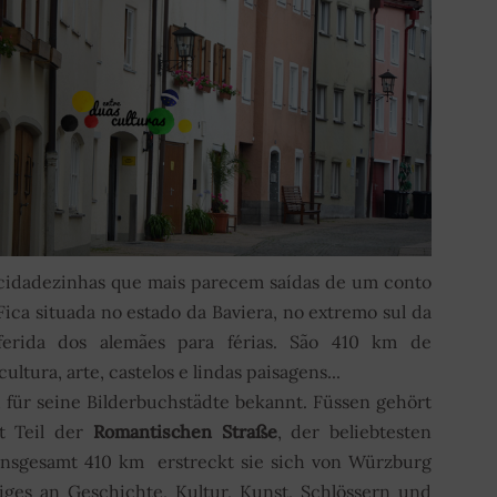
cidadezinhas que mais parecem saídas de um conto
Fica situada no estado da Baviera, no extremo sul da
erida dos alemães para férias. São 410 km de
ltura, arte, castelos e lindas paisagens...
 für seine Bilderbuchstädte bekannt. Füssen gehört
st Teil der
Romantischen Straße
, der beliebtesten
insgesamt 410 km erstreckt sie sich von Würzburg
iges an Geschichte, Kultur, Kunst, Schlössern und