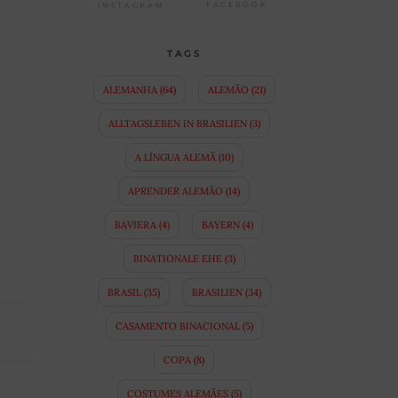
FACEBOOK
INSTAGRAM
TAGS
ALEMANHA
(64)
ALEMÃO
(21)
ALLTAGSLEBEN IN BRASILIEN
(3)
A LÍNGUA ALEMÃ
(10)
APRENDER ALEMÃO
(14)
BAVIERA
(4)
BAYERN
(4)
BINATIONALE EHE
(3)
BRASIL
(35)
BRASILIEN
(34)
CASAMENTO BINACIONAL
(5)
COPA
(8)
COSTUMES ALEMÃES
(5)