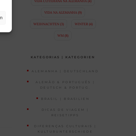
VIDA COTIDIANA NA ALEMANHA
(4)
VIDA NA ALEMANHA
(9)
en
WEIHNACHTEN
(3)
WINTER
(4)
WM
(8)
KATEGORIAS | KATEGORIEN
ALEMANHA | DEUTSCHLAND
ALEMÃO & PORTUGUÊS |
DEUTSCH & PORTUG.
BRASIL | BRASILIEN
DICAS DE VIAGEM |
REISETIPPS
DIFERENÇAS CULTURAIS |
KULTURUNTERSCHIEDE