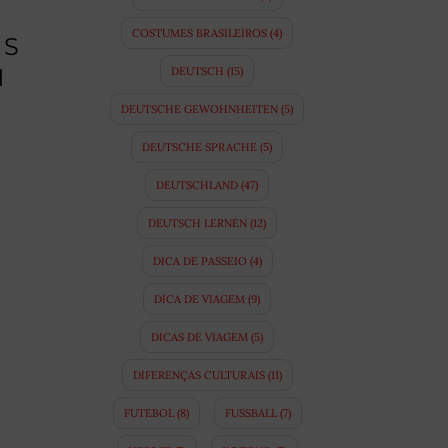
COSTUMES BRASILEIROS
(4)
OS
N
DEUTSCH
(15)
DEUTSCHE GEWOHNHEITEN
(5)
DEUTSCHE SPRACHE
(5)
DEUTSCHLAND
(47)
DEUTSCH LERNEN
(12)
DICA DE PASSEIO
(4)
DICA DE VIAGEM
(9)
DICAS DE VIAGEM
(5)
DIFERENÇAS CULTURAIS
(11)
FUTEBOL
(8)
FUSSBALL
(7)