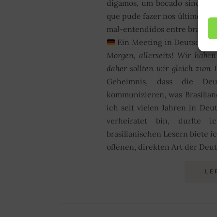
digamos, um bocado sincero, 
que pude fazer nos últimos an
mal-entendidos entre brasileir
Ein Meeting in Deutschlan
Morgen, allerseits! Wir habe
daher sollten wir gleich zum
Geheimnis, dass die De
kommunizieren, was Brasilian
ich seit vielen Jahren in D
verheiratet bin, durfte 
brasilianischen Lesern biete 
offenen, direkten Art der Deu
LE