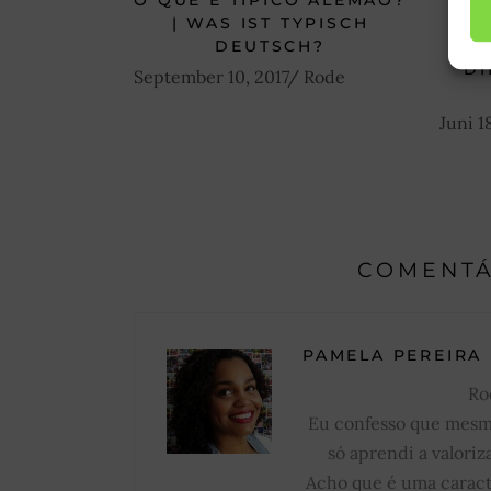
O QUE É TÍPICO ALEMÃO?
A P
| WAS IST TYPISCH
DEUTSCH?
LO
DI
September 10, 2017
Rode
Juni 1
COMENTÁ
PAMELA PEREIRA
Ro
Eu confesso que mesmo
só aprendi a valoriz
Acho que é uma caracte