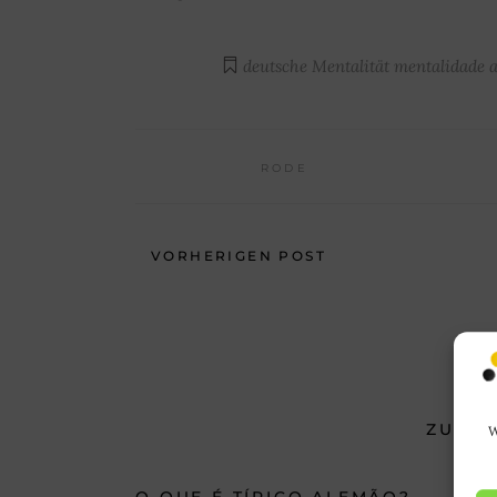
deutsche Mentalität
mentalidade 
RODE
VORHERIGEN POST
ZUSA
W