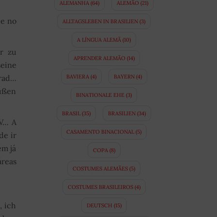
ALEMANHA
(64)
ALEMÃO
(21)
ue no
ALLTAGSLEBEN IN BRASILIEN
(3)
A LÍNGUA ALEMÃ
(10)
er zu
APRENDER ALEMÃO
(14)
seine
BAVIERA
(4)
BAYERN
(4)
rrad…
außen
BINATIONALE EHE
(3)
BRASIL
(35)
BRASILIEN
(34)
TV… A
CASAMENTO BINACIONAL
(5)
de ir
em já
COPA
(8)
áreas
COSTUMES ALEMÃES
(5)
COSTUMES BRASILEIROS
(4)
, ich
DEUTSCH
(15)