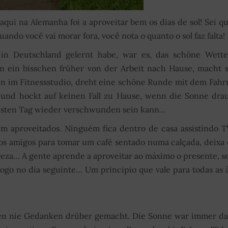
qui na Alemanha foi a aproveitar bem os dias de sol! Sei q
ando você vai morar fora, você nota o quanto o sol faz falta!
 in Deutschland gelernt habe, war es, das schöne Wett
n ein bisschen früher von der Arbeit nach Hause, macht 
en im Fitnessstudio, dreht eine schöne Runde mit dem Fah
und hockt auf keinen Fall zu Hause, wenn die Sonne dr
hsten Tag wieder verschwunden sein kann…
em aproveitados. Ninguém fica dentro de casa assistindo 
 os amigos para tomar um café sentado numa calçada, deixa 
reza… A gente aprende a aproveitar ao máximo o presente, s
ogo no dia seguinte… Um príncipio que vale para todas as 
lien nie Gedanken drüber gemacht. Die Sonne war immer da