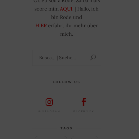
Oi, eu sou a Rode. Saiba mais
sobre mim
AQUI
. | Hallo, ich
bin Rode und
HIER
erfahrt ihr mehr über
mich.
Suchen
nach:
FOLLOW US
FACEBOOK
INSTAGRAM
TAGS