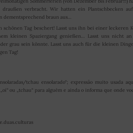
reimonatigen Sommerferien (von Dezember bis Februar!!!) 
 draußen verbracht. Wir hatten ein Plantschbecken auf
ien dementsprechend braun aus…
 schönen Tag beschert! Lasst uns ihn bei einer leckeren 
inem kleinen Spaziergang genießen… Lasst uns nicht an
er grau sein könnte. Lasst uns auch für die kleinen Ding
gen Tag!
nsolaradas/tchau ensolarado“; expressão muito usada aq
oi“ ou „tchau“ para alguém e ainda o informa que onde vo
.duas.culturas