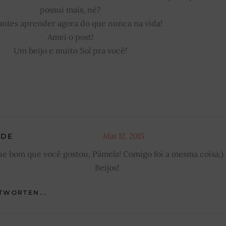
possui mais, né?
antes aprender agora do que nunca na vida!
Amei o post!
Um beijo e muito Sol pra você!
Mai 12, 2015
ODE
e bom que você gostou, Pâmela! Comigo foi a mesma coisa:)
Beijos!
TWORTEN...