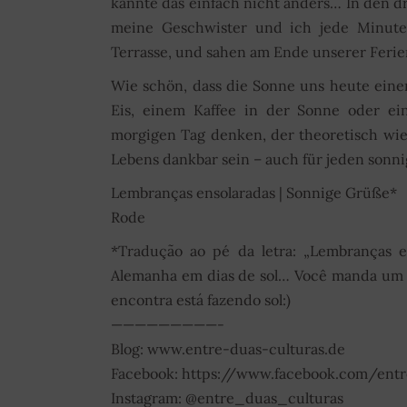
kannte das einfach nicht anders… In den d
meine Geschwister und ich jede Minute
Terrasse, und sahen am Ende unserer Fer
Wie schön, dass die Sonne uns heute einen
Eis, einem Kaffee in der Sonne oder e
morgigen Tag denken, der theoretisch wied
Lebens dankbar sein – auch für jeden sonni
Lembranças ensolaradas | Sonnige Grüße*
Rode
*Tradução ao pé da letra: „Lembranças e
Alemanha em dias de sol… Você manda um „
encontra está fazendo sol:)
—————————-
Blog: www.entre-duas-culturas.de
Facebook: https://www.facebook.com/entre
Instagram: @entre_duas_culturas