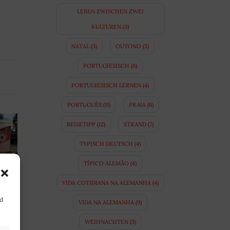
LEBEN ZWISCHEN ZWEI
KULTUREN
(3)
NATAL
(3)
OUTONO
(5)
PORTUGIESISCH
(8)
PORTUGIESISCH LERNEN
(4)
PORTUGUÊS
(11)
PRAIA
(6)
REISETIPP
(12)
STRAND
(7)
TYPISCH DEUTSCH
(4)
TÍPICO ALEMÃO
(4)
VIDA COTIDIANA NA ALEMANHA
(4)
nd
VIDA NA ALEMANHA
(9)
WEIHNACHTEN
(3)