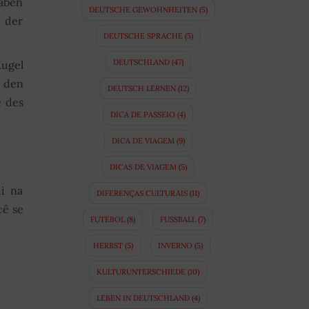
haben
DEUTSCHE GEWOHNHEITEN
(5)
 der
DEUTSCHE SPRACHE
(5)
DEUTSCHLAND
(47)
Kugel
 den
DEUTSCH LERNEN
(12)
e des
DICA DE PASSEIO
(4)
DICA DE VIAGEM
(9)
DICAS DE VIAGEM
(5)
ui na
DIFERENÇAS CULTURAIS
(11)
cê se
FUTEBOL
(8)
FUSSBALL
(7)
HERBST
(5)
INVERNO
(5)
KULTURUNTERSCHIEDE
(10)
LEBEN IN DEUTSCHLAND
(4)