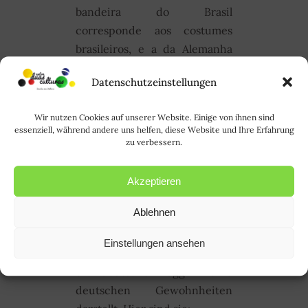
bandeira do Brasil
corresponde aos costumes
brasileiros, e a da Alemanha
aos alemães. Vamos à lista :
Datenschutzeinstellungen
Hier kommen einige
meiner Gewohnheiten, die
Wir nutzen Cookies auf unserer Website. Einige von ihnen sind
eine Mischung aus
essenziell, während andere uns helfen, diese Website und Ihre Erfahrung
brasilianisch und deutsch
zu verbessern.
sind. Der deutsche Text
kommt immer nach dem
Akzeptieren
Strich |. Die brasilianische
Ablehnen
Flagge stellt meine
brasilianischen
Einstellungen ansehen
Gewohnheiten dar, während
die deutsche Flagge meine
deutschen Gewohnheiten