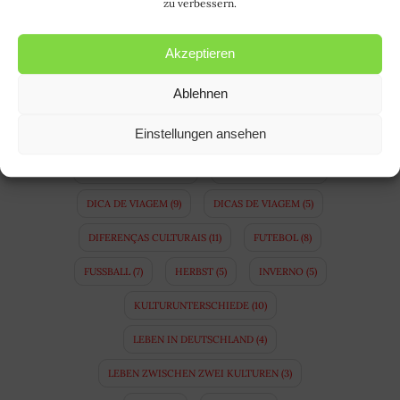
CASAMENTO BINACIONAL
(5)
COPA
(8)
zu verbessern.
COSTUMES ALEMÃES
(5)
Akzeptieren
COSTUMES BRASILEIROS
(4)
DEUTSCH
(15)
Ablehnen
DEUTSCHE GEWOHNHEITEN
(5)
Einstellungen ansehen
DEUTSCHE SPRACHE
(5)
DEUTSCHLAND
(47)
DEUTSCH LERNEN
(12)
DICA DE PASSEIO
(4)
DICA DE VIAGEM
(9)
DICAS DE VIAGEM
(5)
DIFERENÇAS CULTURAIS
(11)
FUTEBOL
(8)
FUSSBALL
(7)
HERBST
(5)
INVERNO
(5)
KULTURUNTERSCHIEDE
(10)
LEBEN IN DEUTSCHLAND
(4)
LEBEN ZWISCHEN ZWEI KULTUREN
(3)