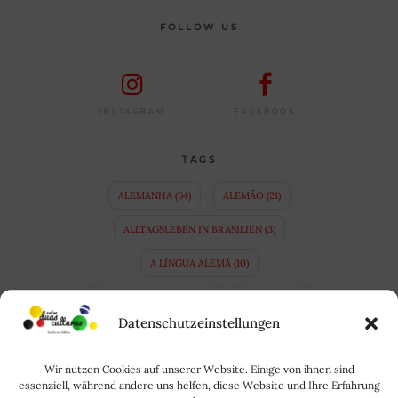
FOLLOW US
FACEBOOK
INSTAGRAM
TAGS
ALEMANHA
(64)
ALEMÃO
(21)
ALLTAGSLEBEN IN BRASILIEN
(3)
A LÍNGUA ALEMÃ
(10)
APRENDER ALEMÃO
(14)
BAVIERA
(4)
Datenschutzeinstellungen
BAYERN
(4)
BINATIONALE EHE
(3)
BRASIL
(35)
BRASILIEN
(34)
Wir nutzen Cookies auf unserer Website. Einige von ihnen sind
essenziell, während andere uns helfen, diese Website und Ihre Erfahrung