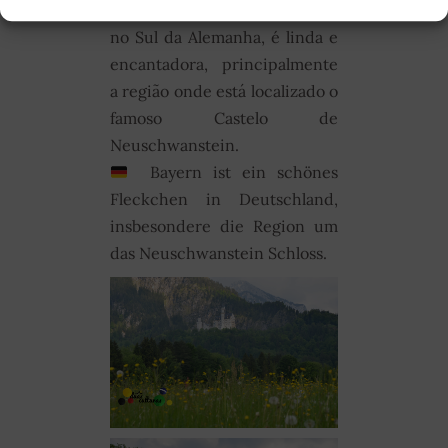
A Baviera, estado situado
no Sul da Alemanha, é linda e
encantadora, principalmente
a região onde está localizado o
famoso Castelo de
Neuschwanstein.
Bayern ist ein schönes
Fleckchen in Deutschland,
insbesondere die Region um
das Neuschwanstein Schloss.