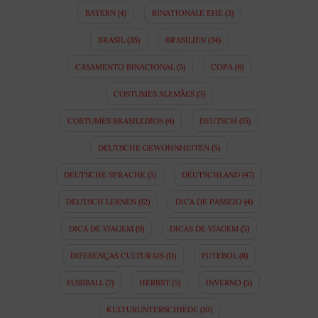
BAYERN
(4)
BINATIONALE EHE
(3)
BRASIL
(35)
BRASILIEN
(34)
CASAMENTO BINACIONAL
(5)
COPA
(8)
COSTUMES ALEMÃES
(5)
COSTUMES BRASILEIROS
(4)
DEUTSCH
(15)
DEUTSCHE GEWOHNHEITEN
(5)
DEUTSCHE SPRACHE
(5)
DEUTSCHLAND
(47)
DEUTSCH LERNEN
(12)
DICA DE PASSEIO
(4)
DICA DE VIAGEM
(9)
DICAS DE VIAGEM
(5)
DIFERENÇAS CULTURAIS
(11)
FUTEBOL
(8)
FUSSBALL
(7)
HERBST
(5)
INVERNO
(5)
KULTURUNTERSCHIEDE
(10)