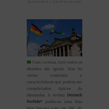
ALEMANHA | DEUTSCHLAND
Com certeza, nem todos os
alemães são iguais. Mas há
vários costumes e
características que podem ser
considerados típicos da
Alemanha. A revista
Deutsch
Perfekt*
publicou uma lista
bem bacana com um ABC de