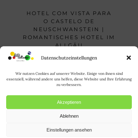
HOTEL COM VISTA PARA
O CASTELO DE
NEUSCHWANSTEIN |
ROMANTISCHES HOTEL IM
ALLGÄU
,
Datenschutzeinstellungen
ALEMANHA | DEUTSCHLAND
DICAS
DE VIAGEM | REISETIPPS
Wir nutzen Cookies auf unserer Website. Einige von ihnen sind
essenziell, während andere uns helfen, diese Website und Ihre Erfahrung
zu verbessern.
Akzeptieren
Ablehnen
Einstellungen ansehen