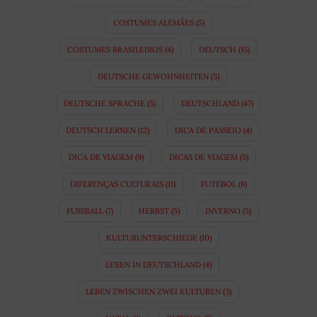
COSTUMES ALEMÃES
(5)
COSTUMES BRASILEIROS
(4)
DEUTSCH
(15)
DEUTSCHE GEWOHNHEITEN
(5)
DEUTSCHE SPRACHE
(5)
DEUTSCHLAND
(47)
DEUTSCH LERNEN
(12)
DICA DE PASSEIO
(4)
DICA DE VIAGEM
(9)
DICAS DE VIAGEM
(5)
DIFERENÇAS CULTURAIS
(11)
FUTEBOL
(8)
FUSSBALL
(7)
HERBST
(5)
INVERNO
(5)
KULTURUNTERSCHIEDE
(10)
LEBEN IN DEUTSCHLAND
(4)
LEBEN ZWISCHEN ZWEI KULTUREN
(3)