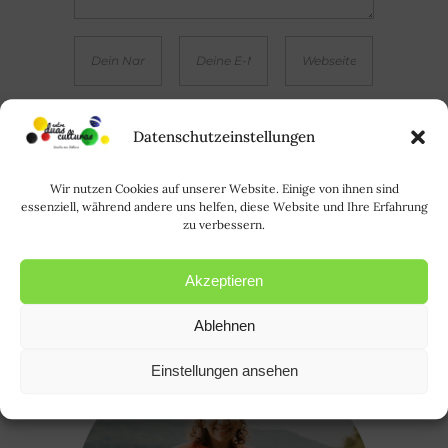
Salvar meu nome, e-mail e website neste
Datenschutzeinstellungen
browser até a próxima vez que eu comentar. | Meinen
Namen, E-Mail und Webseite in diesem Browser
Wir nutzen Cookies auf unserer Website. Einige von ihnen sind
speichern, bis ich das nächste Mal kommentiere.
essenziell, während andere uns helfen, diese Website und Ihre Erfahrung
zu verbessern.
Akzeptieren
Ablehnen
Einstellungen ansehen