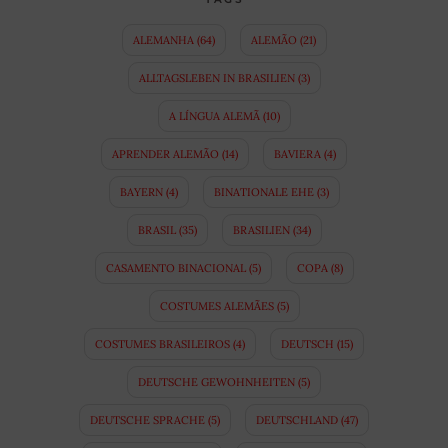
ALEMANHA
(64)
ALEMÃO
(21)
ALLTAGSLEBEN IN BRASILIEN
(3)
A LÍNGUA ALEMÃ
(10)
APRENDER ALEMÃO
(14)
BAVIERA
(4)
BAYERN
(4)
BINATIONALE EHE
(3)
BRASIL
(35)
BRASILIEN
(34)
CASAMENTO BINACIONAL
(5)
COPA
(8)
COSTUMES ALEMÃES
(5)
COSTUMES BRASILEIROS
(4)
DEUTSCH
(15)
DEUTSCHE GEWOHNHEITEN
(5)
DEUTSCHE SPRACHE
(5)
DEUTSCHLAND
(47)