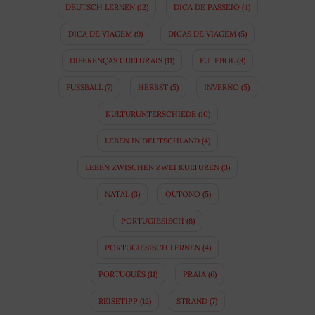
DEUTSCH LERNEN
(12)
DICA DE PASSEIO
(4)
DICA DE VIAGEM
(9)
DICAS DE VIAGEM
(5)
DIFERENÇAS CULTURAIS
(11)
FUTEBOL
(8)
FUSSBALL
(7)
HERBST
(5)
INVERNO
(5)
KULTURUNTERSCHIEDE
(10)
LEBEN IN DEUTSCHLAND
(4)
LEBEN ZWISCHEN ZWEI KULTUREN
(3)
NATAL
(3)
OUTONO
(5)
PORTUGIESISCH
(8)
PORTUGIESISCH LERNEN
(4)
PORTUGUÊS
(11)
PRAIA
(6)
REISETIPP
(12)
STRAND
(7)