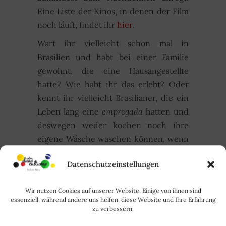
Eine Liste der Kinos, in denen der Film
noch läuft, findet ihr
hier
.
Wart ihr vielleicht schon mal in
Brasilien und habt bei einer Familie
gewohnt, die eine Hausangestellte
hatte? Wie habt ihr das erlebt? Oder
kennt ihr vielleicht Brasilianer, die ein
Leben lang eine
empregada
hatten und
deswegen weder kochen noch ihre
eigene Wäsche waschen können, wenn
sie z.B. für ein Semester nach
Datenschutzeinstellungen
Deutschland kommen? Ich freue mich
auf eure Berichte!
Wir nutzen Cookies auf unserer Website. Einige von ihnen sind
Bis zum nächsten Mal
essenziell, während andere uns helfen, diese Website und Ihre Erfahrung
zu verbessern.
Rode