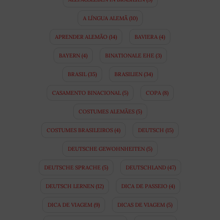
A LÍNGUA ALEMÃ
(10)
APRENDER ALEMÃO
(14)
BAVIERA
(4)
BAYERN
(4)
BINATIONALE EHE
(3)
BRASIL
(35)
BRASILIEN
(34)
CASAMENTO BINACIONAL
(5)
COPA
(8)
COSTUMES ALEMÃES
(5)
COSTUMES BRASILEIROS
(4)
DEUTSCH
(15)
DEUTSCHE GEWOHNHEITEN
(5)
DEUTSCHE SPRACHE
(5)
DEUTSCHLAND
(47)
DEUTSCH LERNEN
(12)
DICA DE PASSEIO
(4)
DICA DE VIAGEM
(9)
DICAS DE VIAGEM
(5)