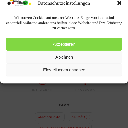
Oi, eu sou a Rode. Saiba mais sobre
Datenschutzeinstellungen
mim
AQUI
. | Hallo, ich bin Rode und
HIER
erfahrt ihr mehr über mich.
Wir nutzen Cookies auf unserer Website. Einige von ihnen sind
essenziell, während andere uns helfen, diese Website und Ihre Erfahrung
zu verbessern.
Suchen
nach:
Akzeptieren
Ablehnen
FOLLOW US
Einstellungen ansehen
FACEBOOK
INSTAGRAM
TAGS
ALEMANHA
(64)
ALEMÃO
(21)
ALLTAGSLEBEN IN BRASILIEN
(3)