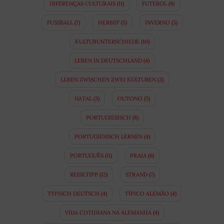
DIFERENÇAS CULTURAIS
(11)
FUTEBOL
(8)
FUSSBALL
(7)
HERBST
(5)
INVERNO
(5)
KULTURUNTERSCHIEDE
(10)
LEBEN IN DEUTSCHLAND
(4)
LEBEN ZWISCHEN ZWEI KULTUREN
(3)
NATAL
(3)
OUTONO
(5)
PORTUGIESISCH
(8)
PORTUGIESISCH LERNEN
(4)
PORTUGUÊS
(11)
PRAIA
(6)
REISETIPP
(12)
STRAND
(7)
TYPISCH DEUTSCH
(4)
TÍPICO ALEMÃO
(4)
VIDA COTIDIANA NA ALEMANHA
(4)