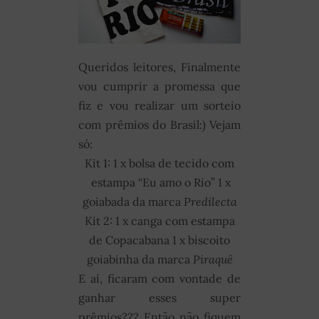
Queridos leitores, Finalmente
vou cumprir a promessa que
fiz e vou realizar um sorteio
com prêmios do Brasil:) Vejam
só:
Kit 1: 1 x bolsa de tecido com
estampa “Eu amo o Rio” 1 x
goiabada da marca
Predilecta
Kit 2: 1 x canga com estampa
de Copacabana 1 x biscoito
goiabinha da marca
Piraquê
E aí, ficaram com vontade de
ganhar esses super
prêmios??? Então não fiquem