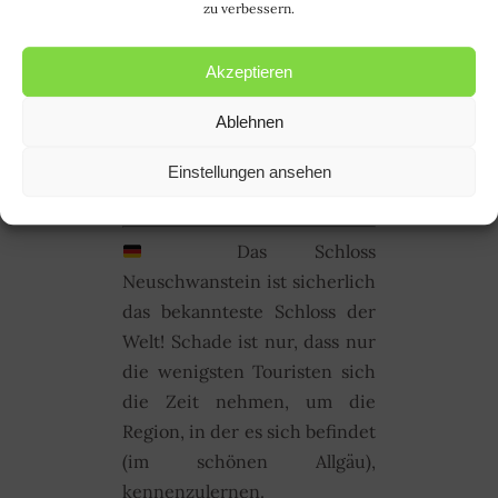
zu verbessern.
esposo. Como ele ama
caminhar (quilômetros e mais
Akzeptieren
quilômetros!), conhecemos
bastante dos arredores do
Ablehnen
castelo. Vejam as fotos que
preparei para vocês (logo
Einstellungen ansehen
depois do texto em alemão).
Das Schloss
Neuschwanstein ist sicherlich
das bekannteste Schloss der
Welt! Schade ist nur, dass nur
die wenigsten Touristen sich
die Zeit nehmen, um die
Region, in der es sich befindet
(im schönen Allgäu),
kennenzulernen.