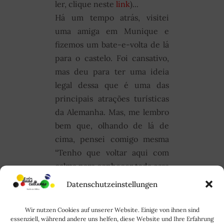
ler, clique neste
link
)...
Há um tempo atrás, visitei
uma amiga em Munique e
fizemos um bate-e-volta de lá
para o castelo. Foi cansativo,
mas deu para ter uma ideia
legal dessa que é uma das
principais atrações turísticas
da Alemanha. Mas, me lembro
bem que, olhando de lá de
cima, pensei comigo mesma
“Tenho que voltar aqui com
calma para conhecer toda essa
região que parece ser linda!”.
Datenschutzeinstellungen
E foi o que fiz em maio deste
ano, quando passei uma
Wir nutzen Cookies auf unserer Website. Einige von ihnen sind
semana de férias lá com meu
essenziell, während andere uns helfen, diese Website und Ihre Erfahrung