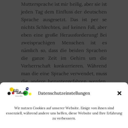
Muttersprache ist mir heilig, aber sie ist
jeden Tag dem Einfluss der deutschen
Sprache ausgesetzt. Das ist per se
nichts Schlechtes, auf keinen Fall, aber
eben eine große Herausforderung! Bei
zweisprachigen Menschen ist es
nämlich so, dass die beiden Sprachen
die ganze Zeit im Gehirn um die
Vorherrschaft konkurrieren. Während
man die eine Sprache verwendet, muss
die andere heruntergefahren werden.
Und dabei kann es natürlich passieren,
Datenschutzeinstellungen
dass es zu den sogenannten (negativen)
Interferenzen kommt und man den
Wir nutzen Cookies auf unserer Website. Einige von ihnen sind
einen oder anderen sprachlichen
essenziell, während andere uns helfen, diese Website und Ihre Erfahrung
zu verbessern.
Ausrutscher liefert:)