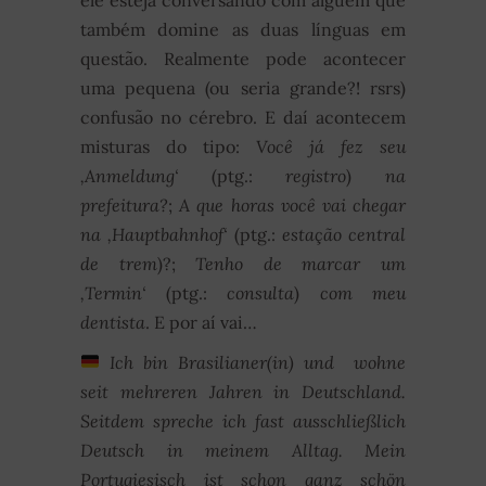
também domine as duas línguas em
questão. Realmente pode acontecer
uma pequena (ou seria grande?! rsrs)
confusão no cérebro. E daí acontecem
misturas do tipo:
Você já fez seu
‚Anmeldung‘
(ptg.:
registro
)
na
prefeitura?
;
A que horas você vai chegar
na ‚Hauptbahnhof‘
(ptg.:
estação central
de trem
)?;
Tenho de marcar um
‚Termin‘
(ptg.:
consulta
)
com meu
dentista
. E por aí vai…
Ich bin Brasilianer(in) und wohne
seit mehreren Jahren in Deutschland.
Seitdem spreche ich fast ausschließlich
Deutsch in meinem Alltag. Mein
Portugiesisch ist schon ganz schön