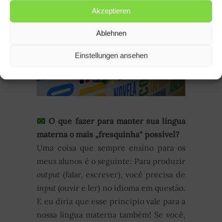
Akzeptieren
Ablehnen
Einstellungen ansehen
O que fazer para manter sua língua
materna o mais „fresquinha“ possível?
Uma coisa que sempre ensino para os
meus alunos é o seguinte: Para produzir
output
(falar, escrever), você precisa de
input
(ouvir e ler) no idioma em questão.
E eu diria que esse princípio vale para a
nossa língua materna também! Se você,