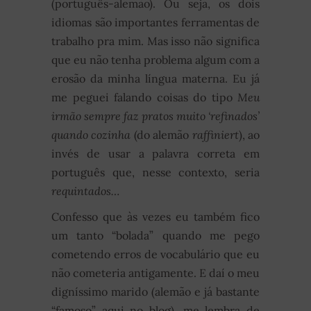
(português-alemão). Ou seja, os dois
idiomas são importantes ferramentas de
trabalho pra mim. Mas isso não significa
que eu não tenha problema algum com a
erosão da minha língua materna. Eu já
me peguei falando coisas do tipo
Meu
irmão sempre faz pratos muito ‘refinados’
quando cozinha
(do alemão
raffiniert
), ao
invés de usar a palavra correta em
português que, nesse contexto, seria
requintados…
Confesso que às vezes eu também fico
um tanto “bolada” quando me pego
cometendo erros de vocabulário que eu
não cometeria antigamente. E daí o meu
digníssimo marido (alemão e já bastante
“famoso” aqui no blog), me lembra de