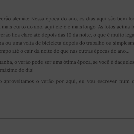
verão alemão: Nessa época do ano, os dias aqui são bem lo
 mais curto do ano, aqui ele é o mais longo. As fotos acima 
erão fica claro até depois das 10 da noite, o que é muito lega
ha ou uma volta de bicicleta depois do trabalho ou simples
tempo até o cair da noite do que nas outras épocas do ano…
manha, o verão pode ser uma ótima época, se você é daquele
 máximo do dia!
o aproveitamos o verão por aqui, eu vou escrever num o