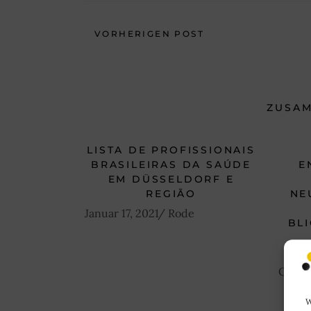
VORHERIGEN POST
ZUSA
LISTA DE PROFISSIONAIS
BRASILEIRAS DA SAÚDE
E
EM DÜSSELDORF E
REGIÃO
NE
Januar 17, 2021
Rode
BL
Oktob
W