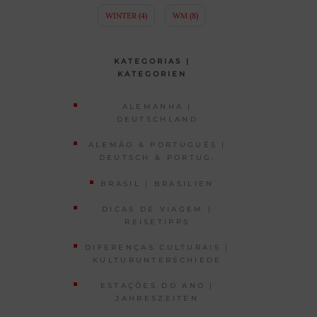
WINTER
(4)
WM
(8)
KATEGORIAS |
KATEGORIEN
ALEMANHA |
DEUTSCHLAND
ALEMÃO & PORTUGUÊS |
DEUTSCH & PORTUG.
BRASIL | BRASILIEN
DICAS DE VIAGEM |
REISETIPPS
DIFERENÇAS CULTURAIS |
KULTURUNTERSCHIEDE
ESTAÇÕES DO ANO |
JAHRESZEITEN