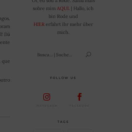
Oi, eu sou a Rode. Saiba mais
sobre mim
AQUI
. | Hallo, ich
bin Rode und
ngos.
HIER
erfahrt ihr mehr über
foram
mich.
l! Dá
mente
Suchen
nach:
s que
FOLLOW US
utro
FACEBOOK
INSTAGRAM
TAGS