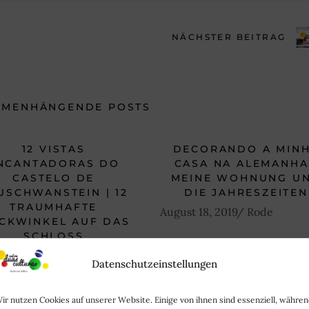
NÄCHSTER BEITRAG
MMENHÄNGENDE POSTS
12 VISTAS
DECORANDO A MIN
NCANTADORAS DO
CASA NA ALEMANHA
CASTELO DE
MEINE WOHNUNG U
USCHWANSTEIN | 12
DIE JAHRESZEITEN
TRAUMHAFTE
August 18, 2019
Rode
ICKWINKEL AUF DAS
SCHLOSS
NEUSCHWANSTEIN
Datenschutzeinstellungen
er 18, 2020
Rode
ir nutzen Cookies auf unserer Website. Einige von ihnen sind essenziell, währe