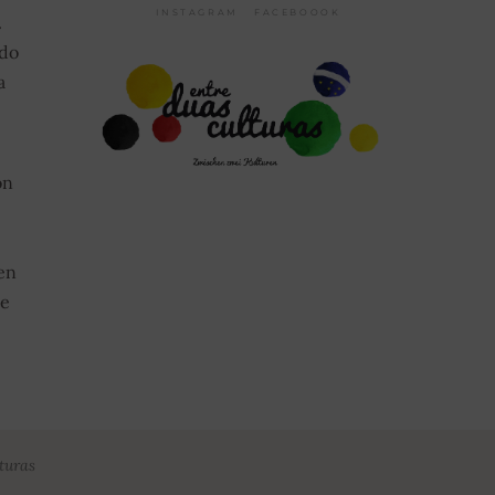
INSTAGRAM
FACEBOOOK
.
 do
a
on
en
te
turas