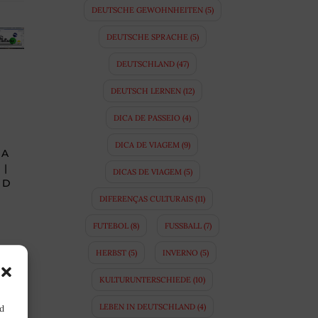
DEUTSCHE GEWOHNHEITEN
(5)
DEUTSCHE SPRACHE
(5)
DEUTSCHLAND
(47)
DEUTSCH LERNEN
(12)
DICA DE PASSEIO
(4)
DICA DE VIAGEM
(9)
HA
 |
DICAS DE VIAGEM
(5)
ND
DIFERENÇAS CULTURAIS
(11)
FUTEBOL
(8)
FUSSBALL
(7)
HERBST
(5)
INVERNO
(5)
KULTURUNTERSCHIEDE
(10)
LEBEN IN DEUTSCHLAND
(4)
nd