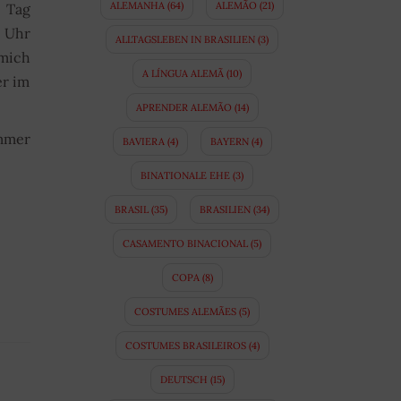
ALEMANHA
(64)
ALEMÃO
(21)
e Tag
2 Uhr
ALLTAGSLEBEN IN BRASILIEN
(3)
 mich
A LÍNGUA ALEMÃ
(10)
er im
APRENDER ALEMÃO
(14)
ommer
BAVIERA
(4)
BAYERN
(4)
BINATIONALE EHE
(3)
BRASIL
(35)
BRASILIEN
(34)
CASAMENTO BINACIONAL
(5)
COPA
(8)
COSTUMES ALEMÃES
(5)
COSTUMES BRASILEIROS
(4)
DEUTSCH
(15)