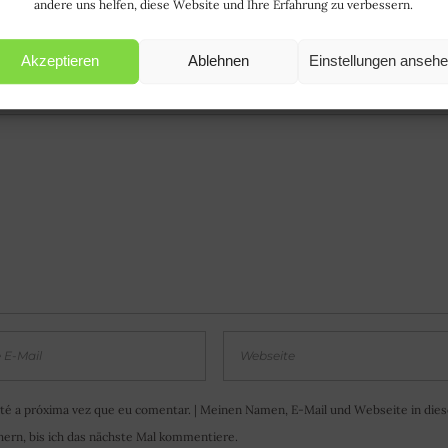
andere uns helfen, diese Website und Ihre Erfahrung zu verbessern.
Akzeptieren
Ablehnen
Einstellungen anseh
RIO | EINEN KOMMENTAR POSTEN
té a próxima vez que eu comentar. | Meinen Namen, E-Mail und Webseite in die
ern, bis ich das nächste Mal kommentiere.