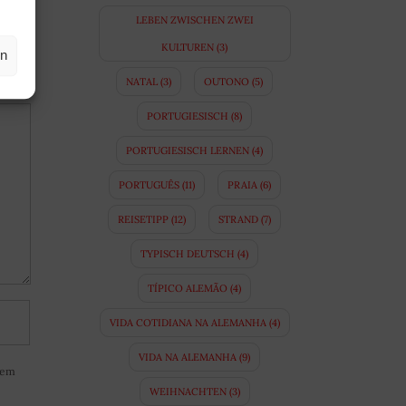
LEBEN ZWISCHEN ZWEI
KULTUREN
(3)
en
NATAL
(3)
OUTONO
(5)
PORTUGIESISCH
(8)
PORTUGIESISCH LERNEN
(4)
PORTUGUÊS
(11)
PRAIA
(6)
REISETIPP
(12)
STRAND
(7)
TYPISCH DEUTSCH
(4)
TÍPICO ALEMÃO
(4)
VIDA COTIDIANA NA ALEMANHA
(4)
VIDA NA ALEMANHA
(9)
sem
WEIHNACHTEN
(3)