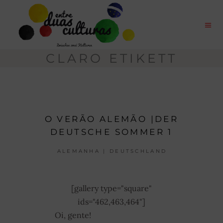
CLARO ETIKETT
O VERÃO ALEMÃO |DER
DEUTSCHE SOMMER 1
ALEMANHA | DEUTSCHLAND
[gallery type="square"
ids="462,463,464"]
Oi, gente!