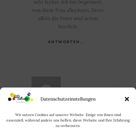
sehr lecker. Ich bin begeistert,
was diese Frau alles kann. Denn
allein die Fotos sind schon
herrlich.
ANTWORTEN...
Datenschutzeinstellungen
Juni 23, 2014
SANNA
Wir nutzen Cookies auf unserer Website. Einige von ihnen sind
essenziell, während andere uns helfen, diese Website und Ihre Erfahrung
Liebe Rode,
zu verbessern.