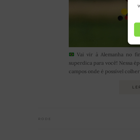
W
Vai vir à Alemanha no f
superdica para você! Nessa é
campos onde é possível colher
LE
RODE