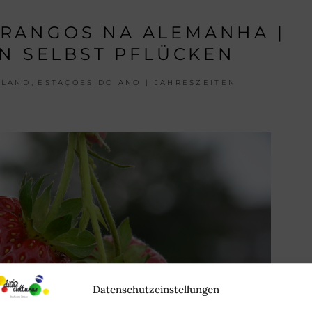
RANGOS NA ALEMANHA |
N SELBST PFLÜCKEN
,
HLAND
ESTAÇÕES DO ANO | JAHRESZEITEN
Datenschutzeinstellungen