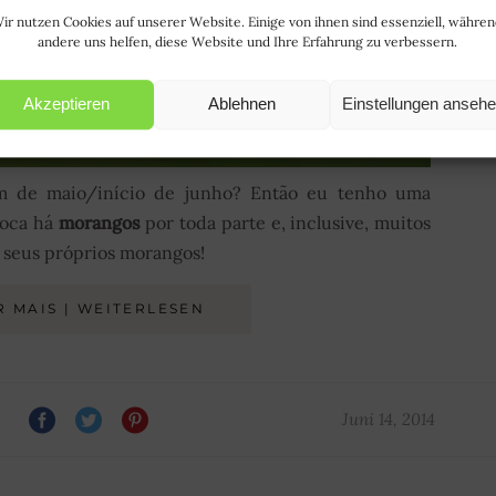
ir nutzen Cookies auf unserer Website. Einige von ihnen sind essenziell, währe
andere uns helfen, diese Website und Ihre Erfahrung zu verbessern.
Akzeptieren
Ablehnen
Einstellungen anseh
im de maio/início de junho? Então eu tenho uma
poca há
morangos
por toda parte e, inclusive, muitos
 seus próprios morangos!
R MAIS | WEITERLESEN
Juni 14, 2014