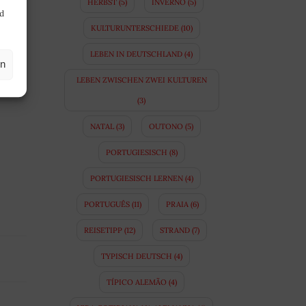
HERBST
(5)
INVERNO
(5)
nd
KULTURUNTERSCHIEDE
(10)
LEBEN IN DEUTSCHLAND
(4)
en
LEBEN ZWISCHEN ZWEI KULTUREN
(3)
NATAL
(3)
OUTONO
(5)
PORTUGIESISCH
(8)
PORTUGIESISCH LERNEN
(4)
PORTUGUÊS
(11)
PRAIA
(6)
REISETIPP
(12)
STRAND
(7)
TYPISCH DEUTSCH
(4)
TÍPICO ALEMÃO
(4)