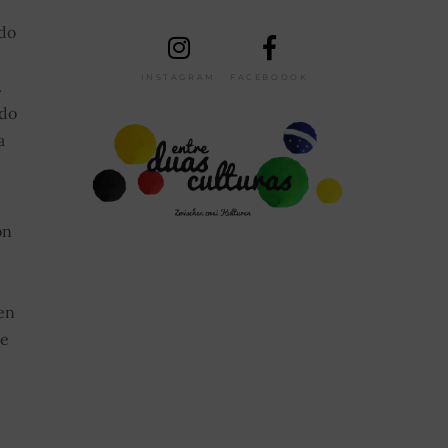
 do
INSTAGRAM
FACEBOOOK
.
 do
a
on
en
te