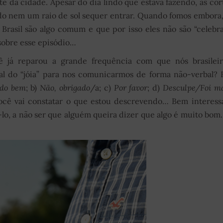
 da cidade. Apesar do dia lindo que estava fazendo, as cor
ndo nem um raio de sol sequer entrar. Quando fomos embora,
 Brasil são algo comum e que por isso eles não são “celebr
sobre esse episódio…
ê já reparou a grande frequência com que nós brasilei
l do “jóia” para nos comunicarmos de forma não-verbal? 
do bem
; b)
Não, obrigado
/a; c)
Por favor
; d)
Desculpe/Foi m
você vai constatar o que estou descrevendo… Bem interess
lo, a não ser que alguém queira dizer que algo é muito bom