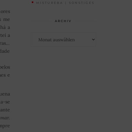
MISTUREBA | SONSTIGES
dores
ês me
ARCHIV
 há a
Archiv
tei a
iras…
rdade
belos
mes e
uena
ha-se
tante
amar.
empre