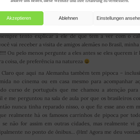
andere uns helfen, diese Website und Ihre Erfahrung zu verbessern.
Akzeptieren
Ablehnen
Einstellungen anseh
eu marido (que é alemão) diz até hoje que não entende o p
 shopping, para ele sinônimo de “lugar fechado, gelado (devi
sempre tento explicar a ele de que tem a ver com o cal
você vai receber a visita de amigos alemães no Brasil, minha
!!!!! Ou pelo menos pergunte a eles antes se eles querem ir 
ra coisa, de preferência na natureza
: Claro que aqui na Alemanha também tem pipoca – inclus
umida no cinema ou em casa mesmo para acompanhar aq
s do curso de português que me chamou a atenção para 
asil e me perguntou na sala de aula por que os brasileiros 
então nunca tinha reparado nisso, o que fiz esse ano em 
 que realmente há os famosos carrinhos de pipoca por tod
am se não for assim em outras cidades, mas realmente vi 
cipalmente no ponto de ônibus… (Hm! Agora me deu vonta