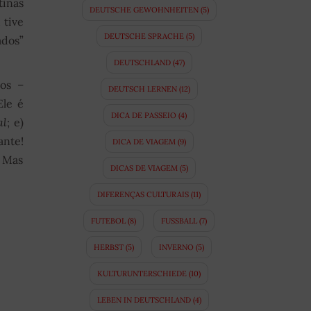
tinas
DEUTSCHE GEWOHNHEITEN
(5)
 tive
DEUTSCHE SPRACHE
(5)
ados”
DEUTSCHLAND
(47)
ros –
DEUTSCH LERNEN
(12)
Ele é
DICA DE PASSEIO
(4)
al
; e)
ante!
DICA DE VIAGEM
(9)
. Mas
DICAS DE VIAGEM
(5)
DIFERENÇAS CULTURAIS
(11)
FUTEBOL
(8)
FUSSBALL
(7)
HERBST
(5)
INVERNO
(5)
KULTURUNTERSCHIEDE
(10)
LEBEN IN DEUTSCHLAND
(4)