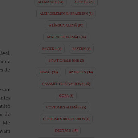
ALEMANHA
(64)
ALEMÃO
(21)
ALLTAGSLEBEN IN BRASILIEN
(3)
A LÍNGUA ALEMÃ
(10)
APRENDER ALEMÃO
(14)
BAVIERA
(4)
BAYERN
(4)
ável,
tam a
BINATIONALE EHE
(3)
és de
BRASIL
(35)
BRASILIEN
(34)
CASAMENTO BINACIONAL
(5)
rezam
COPA
(8)
entos
muito
COSTUMES ALEMÃES
(5)
ar do
COSTUMES BRASILEIROS
(4)
). Me
ravam
DEUTSCH
(15)