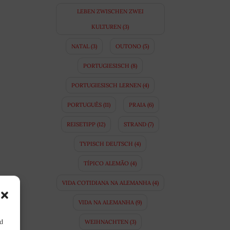
LEBEN ZWISCHEN ZWEI
KULTUREN
(3)
NATAL
(3)
OUTONO
(5)
PORTUGIESISCH
(8)
PORTUGIESISCH LERNEN
(4)
PORTUGUÊS
(11)
PRAIA
(6)
REISETIPP
(12)
STRAND
(7)
TYPISCH DEUTSCH
(4)
TÍPICO ALEMÃO
(4)
VIDA COTIDIANA NA ALEMANHA
(4)
VIDA NA ALEMANHA
(9)
nd
WEIHNACHTEN
(3)