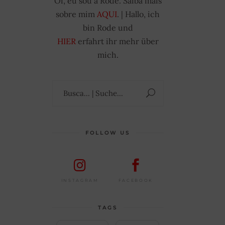
Oi, eu sou a Rode. Saiba mais
sobre mim
AQUI
. | Hallo, ich
bin Rode und
HIER
erfahrt ihr mehr über
mich.
Suchen
nach:
FOLLOW US
FACEBOOK
INSTAGRAM
TAGS