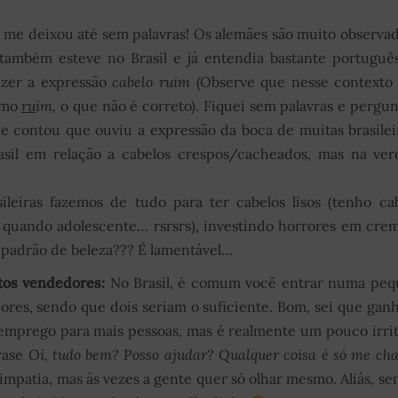
a me deixou até sem palavras! Os alemães são muito observa
também esteve no Brasil e já entendia bastante portugu
izer a expressão
cabelo ruim
(Observe que nesse contexto
mo
ru
im,
o que não é correto). Fiquei sem palavras e pergun
 me contou que ouviu a expressão da boca de muitas brasile
asil em relação a cabelos crespos/cacheados, mas na ve
leiras fazemos de tudo para ter cabelos lisos (tenho ca
 quando adolescente… rsrsrs), investindo horrores em cre
padrão de beleza??? É lamentável…
tos vendedores:
No Brasil, é comum você entrar numa peq
ores, sendo que dois seriam o suficiente. Bom, sei que gan
emprego para mais pessoas, mas é realmente um pouco irri
frase
Oi, tudo bem? Posso ajudar? Qualquer coisa é só me ch
impatia, mas às vezes a gente quer só olhar mesmo. Aliás, s