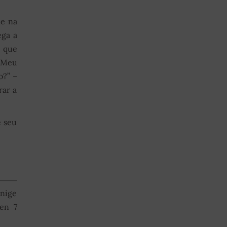
de na
ega a
o que
! Meu
o?” –
rar a
e seu
inige
en 7