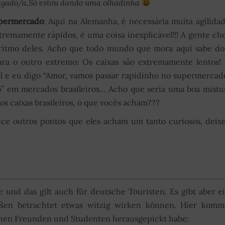
igado/a.Só estou dando uma olhadinha
upermercado
: Aqui na Alemanha, é necessária muita agilida
tremamente rápidos, é uma coisa inexplicável!!! A gente ch
 ritmo deles. Acho que todo mundo que mora aqui sabe d
 para o outro extremo: Os caixas são extremamente lentos
l e eu digo “Amor, vamos passar rapidinho no supermercad
o” em mercados brasileiros… Acho que seria uma boa mistu
os caixas brasileiros, o que vocês acham???
ce outros pontos que eles acham um tanto curiosos, deix
ele und das gilt auch für deutsche Touristen. Es gibt aber e
ußen betrachtet etwas witzig wirken können. Hier komm
chen Freunden und Studenten herausgepickt habe: