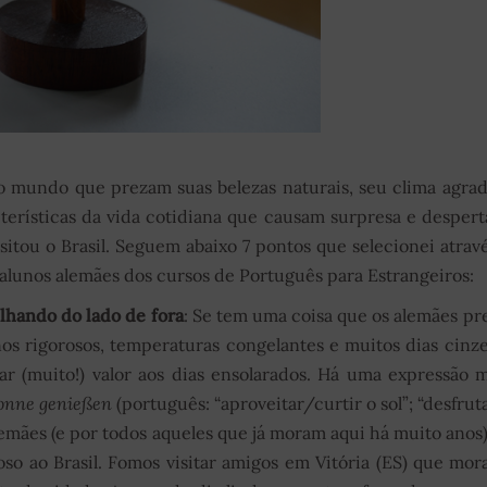
do mundo que prezam suas belezas naturais, seu clima agrad
cterísticas da vida cotidiana que causam surpresa e desper
sitou o Brasil. Seguem abaixo 7 pontos que selecionei atrav
lunos alemães dos cursos de Português para Estrangeiros:
ilhando do lado de fora
: Se tem uma coisa que os alemães p
nos rigorosos, temperaturas congelantes e muitos dias cinz
r (muito!) valor aos dias ensolarados. Há uma expressão 
Sonne genießen
(português: “aproveitar/curtir o sol”; “desfrut
alemães (e por todos aqueles que já moram aqui há muito anos
so ao Brasil. Fomos visitar amigos em Vitória (ES) que mo