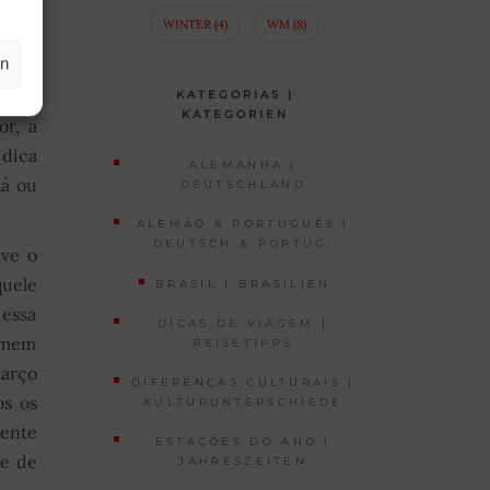
WINTER
(4)
WM
(8)
en
orquê
do ao
KATEGORIAS |
KATEGORIEN
or, a
 dica
ALEMANHA |
lá ou
DEUTSCHLAND
ALEMÃO & PORTUGUÊS |
DEUTSCH & PORTUG.
ive o
uele
BRASIL | BRASILIEN
essa
DICAS DE VIAGEM |
comem
REISETIPPS
março
DIFERENÇAS CULTURAIS |
os os
KULTURUNTERSCHIEDE
gente
ESTAÇÕES DO ANO |
de de
JAHRESZEITEN