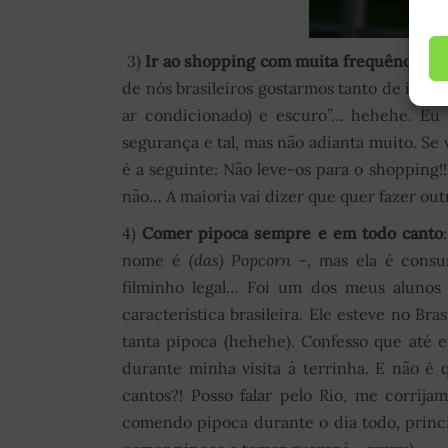
3)
Ir ao shopping com muita frequência
: M
de nós brasileiros gostarmos tanto de ir ao
ar condicionado) e escuro”… hehehe. Eu 
segurança e tal, mas não adianta muito. Se 
é a seguinte: Não leve-os para o shopping!!
não… A maioria vai dizer que quer fazer out
4)
Comer pipoca sempre e em todo canto
nome é
(das) Popcorn
-, mas ela é cons
filminho legal… Foi um dos meus aluno
característica brasileira. Ele esteve no Br
tanta pipoca (hehehe). Confesso que até 
durante minha visita à terrinha. E não é
cantos?! Posso falar pelo Rio, me corrij
comendo pipoca durante o dia todo, prin