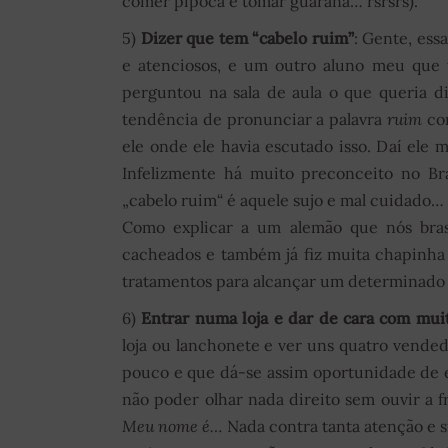
comer pipoca e tomar guaraná… rsrsrs).
5)
Dizer que tem “cabelo ruim”
: Gente, ess
e atenciosos, e um outro aluno meu que 
perguntou na sala de aula o que queria d
tendência de pronunciar a palavra
ruim
co
ele onde ele havia escutado isso. Daí ele
Infelizmente há muito preconceito no Br
„cabelo ruim“ é aquele sujo e mal cuidado…
Como explicar a um alemão que nós brasi
cacheados e também já fiz muita chapinha
tratamentos para alcançar um determinado 
6)
Entrar numa loja e dar de cara com mui
loja ou lanchonete e ver uns quatro vended
pouco e que dá-se assim oportunidade de 
não poder olhar nada direito sem ouvir a 
Meu nome é…
Nada contra tanta atenção e s