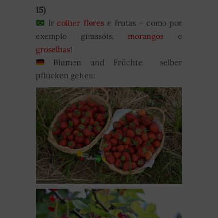
15)
Ir
colher flores
e frutas – como por
exemplo girassóis,
morangos
e
groselhas
!
Blumen und Früchte selber
pflücken gehen: