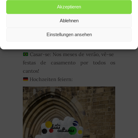
Akzeptieren
Ablehnen
Ilha | Insel Rügen
Einstellungen ansehen
13)
Casar-se: Nos meses de verão, vê-se
festas de casamento por todos os
cantos!
Hochzeiten feiern: