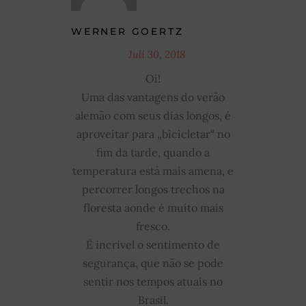
WERNER GOERTZ
Juli 30, 2018
Oi!
Uma das vantagens do verão
alemão com seus dias longos, é
aproveitar para „bicicletar“ no
fim da tarde, quando a
temperatura está mais amena, e
percorrer longos trechos na
floresta aonde é muito mais
fresco.
É incrível o sentimento de
segurança, que não se pode
sentir nos tempos atuais no
Brasil.