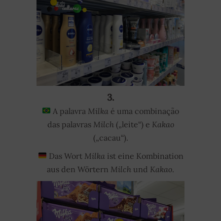
3.
A palavra
Milka
é uma combinação
das palavras
Milch
(„leite“) e
Kakao
(„cacau“).
Das Wort
Milka
ist eine Kombination
aus den Wörtern
Milch
und
Kakao
.