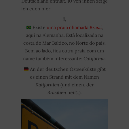
Deutschland enthält. 10 von ihnen zeige
ich euch hier:
1.
Existe
uma praia chamada
Brasil
,
aqui na Alemanha. Está localizada na
costa do Mar Báltico, no Norte do país.
Bem ao lado, fica outra praia com um
name também interessante:
Califórina.
An der deutschen Ostseeküste gibt
es einen Strand mit dem Namen
Kalifornien
(und einen, der
Brasilien
heißt).