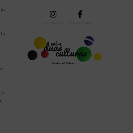
 do
INSTAGRAM
FACEBOOOK
.
 do
a
on
en
te