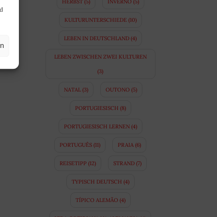
HERBST
(5)
INVERNO
(5)
nd
KULTURUNTERSCHIEDE
(10)
LEBEN IN DEUTSCHLAND
(4)
en
LEBEN ZWISCHEN ZWEI KULTUREN
(3)
NATAL
(3)
OUTONO
(5)
PORTUGIESISCH
(8)
PORTUGIESISCH LERNEN
(4)
PORTUGUÊS
(11)
PRAIA
(6)
REISETIPP
(12)
STRAND
(7)
TYPISCH DEUTSCH
(4)
TÍPICO ALEMÃO
(4)