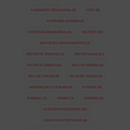
CASAMENTO BINACIONAL
(5)
COPA
(8)
COSTUMES ALEMÃES
(5)
COSTUMES BRASILEIROS
(4)
DEUTSCH
(15)
DEUTSCHE GEWOHNHEITEN
(5)
DEUTSCHE SPRACHE
(5)
DEUTSCHLAND
(47)
DEUTSCH LERNEN
(12)
DICA DE PASSEIO
(4)
DICA DE VIAGEM
(9)
DICAS DE VIAGEM
(5)
DIFERENÇAS CULTURAIS
(11)
FUTEBOL
(8)
FUSSBALL
(7)
HERBST
(5)
INVERNO
(5)
KULTURUNTERSCHIEDE
(10)
LEBEN IN DEUTSCHLAND
(4)