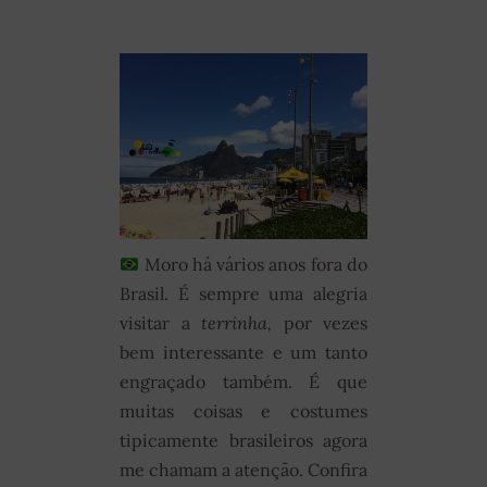
Moro há vários anos fora do
Brasil. É sempre uma alegria
visitar a
terrinha,
por vezes
bem interessante e um tanto
engraçado também. É que
muitas coisas e costumes
tipicamente brasileiros agora
me chamam a atenção. Confira