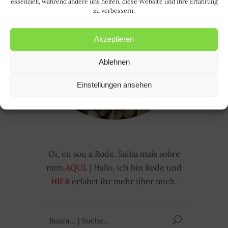
essenziell, während andere uns helfen, diese Website und Ihre Erfahrung
zu verbessern.
Akzeptieren
Ablehnen
Einstellungen ansehen
Oi, eu sou a Rode. Saiba mais sobre
mim
AQUI
. | Hallo, ich bin Rode und
HIER
erfahrt ihr mehr über mich.
Suchen
nach: