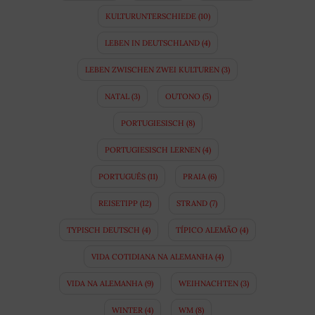
KULTURUNTERSCHIEDE
(10)
LEBEN IN DEUTSCHLAND
(4)
LEBEN ZWISCHEN ZWEI KULTUREN
(3)
NATAL
(3)
OUTONO
(5)
PORTUGIESISCH
(8)
PORTUGIESISCH LERNEN
(4)
PORTUGUÊS
(11)
PRAIA
(6)
REISETIPP
(12)
STRAND
(7)
TYPISCH DEUTSCH
(4)
TÍPICO ALEMÃO
(4)
VIDA COTIDIANA NA ALEMANHA
(4)
VIDA NA ALEMANHA
(9)
WEIHNACHTEN
(3)
WINTER
(4)
WM
(8)