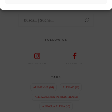
HIER
erfahrt ihr mehr über mich.
Suchen
nach:
FOLLOW US
FACEBOOK
INSTAGRAM
TAGS
ALEMANHA
(64)
ALEMÃO
(21)
ALLTAGSLEBEN IN BRASILIEN
(3)
A LÍNGUA ALEMÃ
(10)