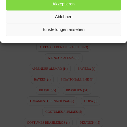
Akzeptieren
FACEBOOK
INSTAGRAM
Ablehnen
TAGS
Einstellungen ansehen
ALEMANHA
(64)
ALEMÃO
(21)
ALLTAGSLEBEN IN BRASILIEN
(3)
A LÍNGUA ALEMÃ
(10)
APRENDER ALEMÃO
(14)
BAVIERA
(4)
BAYERN
(4)
BINATIONALE EHE
(3)
BRASIL
(35)
BRASILIEN
(34)
CASAMENTO BINACIONAL
(5)
COPA
(8)
COSTUMES ALEMÃES
(5)
COSTUMES BRASILEIROS
(4)
DEUTSCH
(15)