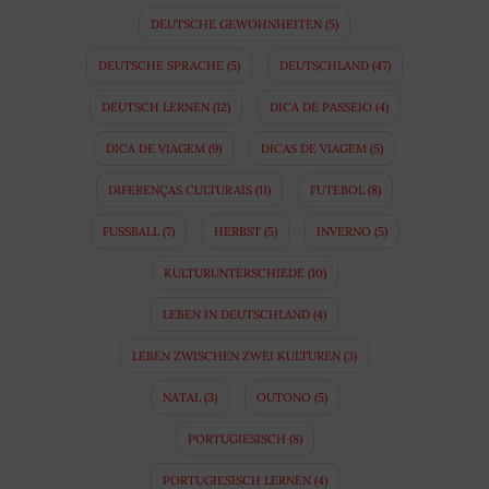
DEUTSCHE GEWOHNHEITEN
(5)
DEUTSCHE SPRACHE
(5)
DEUTSCHLAND
(47)
DEUTSCH LERNEN
(12)
DICA DE PASSEIO
(4)
DICA DE VIAGEM
(9)
DICAS DE VIAGEM
(5)
DIFERENÇAS CULTURAIS
(11)
FUTEBOL
(8)
FUSSBALL
(7)
HERBST
(5)
INVERNO
(5)
KULTURUNTERSCHIEDE
(10)
LEBEN IN DEUTSCHLAND
(4)
LEBEN ZWISCHEN ZWEI KULTUREN
(3)
NATAL
(3)
OUTONO
(5)
PORTUGIESISCH
(8)
PORTUGIESISCH LERNEN
(4)