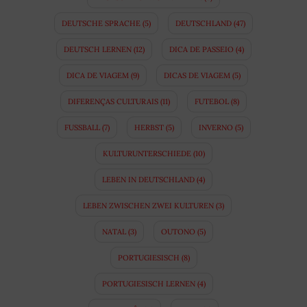
DEUTSCHE SPRACHE
(5)
DEUTSCHLAND
(47)
DEUTSCH LERNEN
(12)
DICA DE PASSEIO
(4)
DICA DE VIAGEM
(9)
DICAS DE VIAGEM
(5)
DIFERENÇAS CULTURAIS
(11)
FUTEBOL
(8)
FUSSBALL
(7)
HERBST
(5)
INVERNO
(5)
KULTURUNTERSCHIEDE
(10)
LEBEN IN DEUTSCHLAND
(4)
LEBEN ZWISCHEN ZWEI KULTUREN
(3)
NATAL
(3)
OUTONO
(5)
PORTUGIESISCH
(8)
PORTUGIESISCH LERNEN
(4)