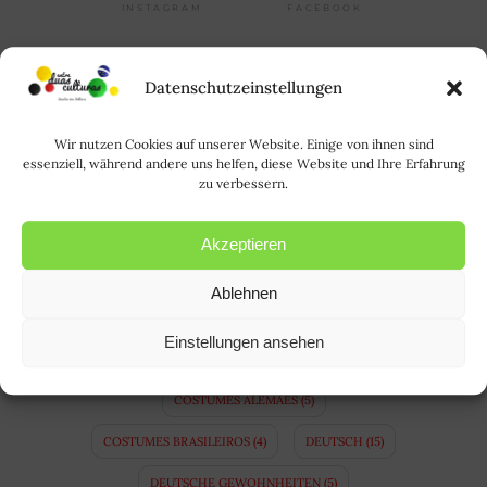
FACEBOOK
INSTAGRAM
TAGS
Datenschutzeinstellungen
ALEMANHA
(64)
ALEMÃO
(21)
Wir nutzen Cookies auf unserer Website. Einige von ihnen sind
ALLTAGSLEBEN IN BRASILIEN
(3)
essenziell, während andere uns helfen, diese Website und Ihre Erfahrung
zu verbessern.
A LÍNGUA ALEMÃ
(10)
APRENDER ALEMÃO
(14)
BAVIERA
(4)
Akzeptieren
BAYERN
(4)
BINATIONALE EHE
(3)
Ablehnen
BRASIL
(35)
BRASILIEN
(34)
Einstellungen ansehen
CASAMENTO BINACIONAL
(5)
COPA
(8)
COSTUMES ALEMÃES
(5)
COSTUMES BRASILEIROS
(4)
DEUTSCH
(15)
DEUTSCHE GEWOHNHEITEN
(5)