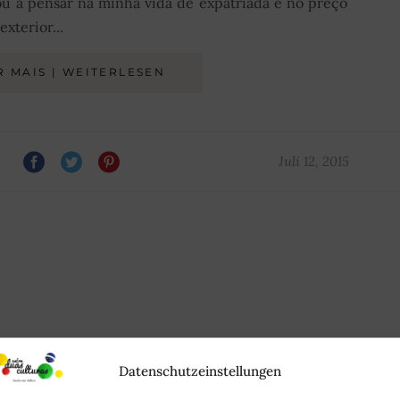
vou a pensar na minha vida de expatriada e no preço
xterior...
R MAIS | WEITERLESEN
Juli 12, 2015
Datenschutzeinstellungen