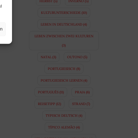
HERBST
(5)
INVERNO
(5)
nd
KULTURUNTERSCHIEDE
(10)
LEBEN IN DEUTSCHLAND
(4)
en
LEBEN ZWISCHEN ZWEI KULTUREN
(3)
NATAL
(3)
OUTONO
(5)
PORTUGIESISCH
(8)
PORTUGIESISCH LERNEN
(4)
PORTUGUÊS
(11)
PRAIA
(6)
REISETIPP
(12)
STRAND
(7)
TYPISCH DEUTSCH
(4)
TÍPICO ALEMÃO
(4)