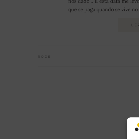
nos dado... E esta data me le
que se paga quando se vive no e
LE
RODE