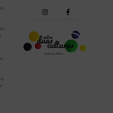
 do
INSTAGRAM
FACEBOOOK
.
 do
a
on
en
te