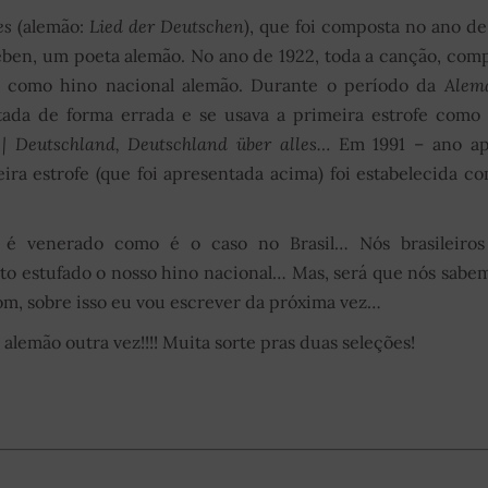
es
(alemão:
Lied der Deutschen
), que foi composta no ano de
eben, um poeta alemão. No ano de 1922, toda a canção, com
cida como hino nacional alemão. Durante o período da
Alem
etada de forma errada e se usava a primeira estrofe como
| Deutschland, Deutschland über alles…
Em
1991 – ano a
ira estrofe (que foi apresentada acima) foi estabelecida c
 é venerado como é o caso no Brasil… Nós brasileiros
o estufado o nosso hino nacional… Mas, será que nós sabe
Bom, sobre isso eu vou escrever da próxima vez…
 alemão outra vez!!!! Muita sorte pras duas seleções!