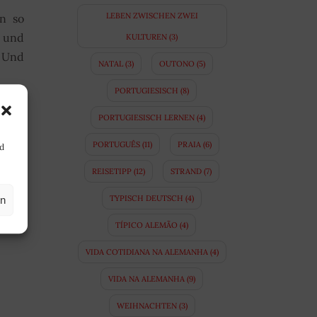
LEBEN ZWISCHEN ZWEI
n so
 und
KULTUREN
(3)
. Und
NATAL
(3)
OUTONO
(5)
PORTUGIESISCH
(8)
ymne,
PORTUGIESISCH LERNEN
(4)
n und
PORTUGUÊS
(11)
PRAIA
(6)
nd
eder
REISETIPP
(12)
STRAND
(7)
 die
TYPISCH DEUTSCH
(4)
en
TÍPICO ALEMÃO
(4)
VIDA COTIDIANA NA ALEMANHA
(4)
VIDA NA ALEMANHA
(9)
WEIHNACHTEN
(3)