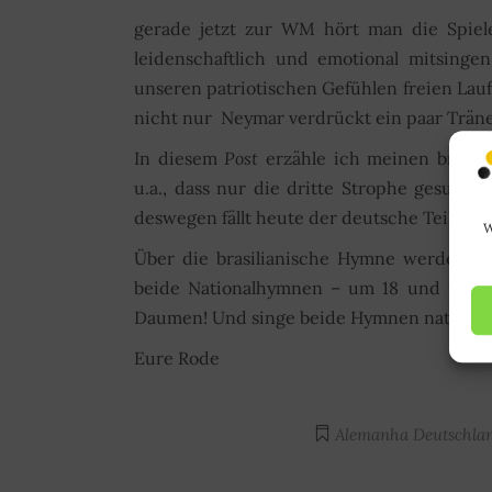
gerade jetzt zur WM hört man die Spiel
leidenschaftlich und emotional mitsing
unseren patriotischen Gefühlen freien Lauf
nicht nur Neymar verdrückt ein paar Trän
In diesem
Post
erzähle ich meinen brasil
u.a., dass nur die dritte Strophe gesunge
deswegen fällt heute der deutsche Teil dies
W
Über die brasilianische Hymne werde ic
beide Nationalhymnen – um 18 und um 22
Daumen! Und singe beide Hymnen natürlich
Eure Rode
Alemanha
Deutschla