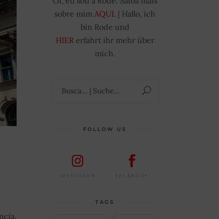
Oi, eu sou a Rode. Saiba mais
sobre mim
AQUI
. | Hallo, ich
bin Rode und
HIER
erfahrt ihr mehr über
mich.
Suchen
nach:
FOLLOW US
FACEBOOK
INSTAGRAM
TAGS
ncia.