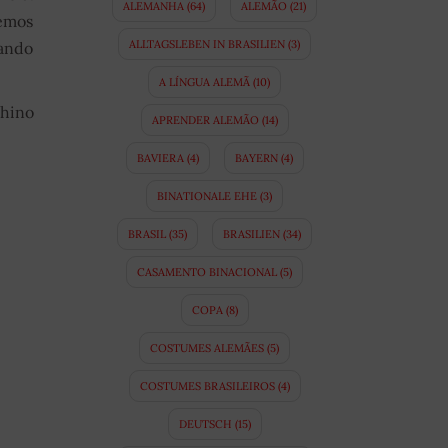
ALEMANHA
(64)
ALEMÃO
(21)
vemos
ALLTAGSLEBEN IN BRASILIEN
(3)
uando
A LÍNGUA ALEMÃ
(10)
 hino
APRENDER ALEMÃO
(14)
BAVIERA
(4)
BAYERN
(4)
BINATIONALE EHE
(3)
BRASIL
(35)
BRASILIEN
(34)
CASAMENTO BINACIONAL
(5)
COPA
(8)
COSTUMES ALEMÃES
(5)
COSTUMES BRASILEIROS
(4)
DEUTSCH
(15)