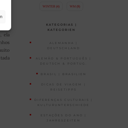
WINTER
(4)
WM
(8)
rios
en
KATEGORIAS |
KATEGORIEN
), ela
inhos
ALEMANHA |
DEUTSCHLAND
muito
itada
ALEMÃO & PORTUGUÊS |
DEUTSCH & PORTUG.
BRASIL | BRASILIEN
DICAS DE VIAGEM |
REISETIPPS
DIFERENÇAS CULTURAIS |
KULTURUNTERSCHIEDE
ESTAÇÕES DO ANO |
JAHRESZEITEN