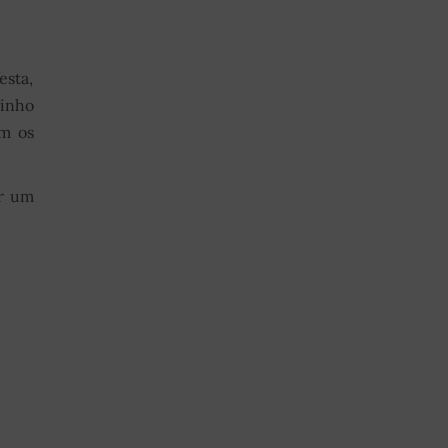
esta,
uinho
em os
er um