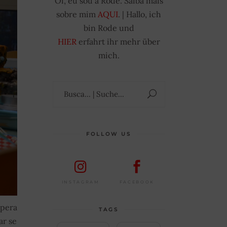
Oi, eu sou a Rode. Saiba mais
sobre mim
AQUI
. | Hallo, ich
bin Rode und
HIER
erfahrt ihr mehr über
mich.
Suchen
nach:
FOLLOW US
FACEBOOK
INSTAGRAM
spera
TAGS
ar se