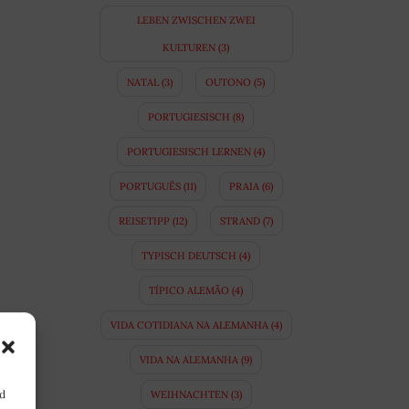
LEBEN ZWISCHEN ZWEI
KULTUREN
(3)
NATAL
(3)
OUTONO
(5)
PORTUGIESISCH
(8)
PORTUGIESISCH LERNEN
(4)
PORTUGUÊS
(11)
PRAIA
(6)
REISETIPP
(12)
STRAND
(7)
TYPISCH DEUTSCH
(4)
TÍPICO ALEMÃO
(4)
VIDA COTIDIANA NA ALEMANHA
(4)
VIDA NA ALEMANHA
(9)
nd
WEIHNACHTEN
(3)