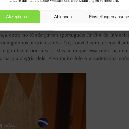
andere uns helfen, diese Website und Ihre Erfahrung zu verbessern.
as em cima) é bem comum nas festinhas e é usado em vá
Akzeptieren
Ablehnen
Einstellungen anseh
 prático.
ança entra no
Kindergarten
(português:
Jardim de Infância
 amiguinhos para a festinha. Eu já ouvi dizer que com 4 an
amiguinhos e por aí vai… Mas acho que essa regra não é 
o, para a alegria dele. Algo muito fofo é a cadeirinha enfe