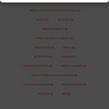
LEBEN IN DEUTSCHLAND
(4)
LEBEN ZWISCHEN ZWEI KULTUREN
(3)
NATAL
(3)
OUTONO
(5)
PORTUGIESISCH
(8)
PORTUGIESISCH LERNEN
(4)
PORTUGUÊS
(11)
PRAIA
(6)
REISETIPP
(12)
STRAND
(7)
TYPISCH DEUTSCH
(4)
TÍPICO ALEMÃO
(4)
VIDA COTIDIANA NA ALEMANHA
(4)
VIDA NA ALEMANHA
(9)
WEIHNACHTEN
(3)
WINTER
(4)
WM
(8)