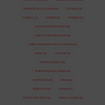
DIFERENÇAS CULTURAIS
(11)
FUTEBOL
(8)
FUSSBALL
(7)
HERBST
(5)
INVERNO
(5)
KULTURUNTERSCHIEDE
(10)
LEBEN IN DEUTSCHLAND
(4)
LEBEN ZWISCHEN ZWEI KULTUREN
(3)
NATAL
(3)
OUTONO
(5)
PORTUGIESISCH
(8)
PORTUGIESISCH LERNEN
(4)
PORTUGUÊS
(11)
PRAIA
(6)
REISETIPP
(12)
STRAND
(7)
TYPISCH DEUTSCH
(4)
TÍPICO ALEMÃO
(4)