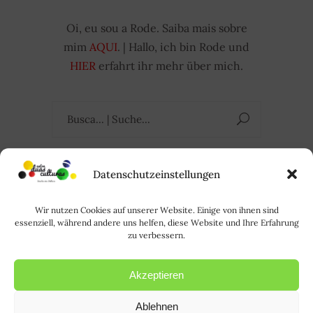
Oi, eu sou a Rode. Saiba mais sobre
mim
AQUI
. | Hallo, ich bin Rode und
HIER
erfahrt ihr mehr über mich.
Suchen
nach:
Datenschutzeinstellungen
FOLLOW US
Wir nutzen Cookies auf unserer Website. Einige von ihnen sind
essenziell, während andere uns helfen, diese Website und Ihre Erfahrung
zu verbessern.
FACEBOOK
INSTAGRAM
Akzeptieren
TAGS
Ablehnen
ALEMANHA
(64)
ALEMÃO
(21)