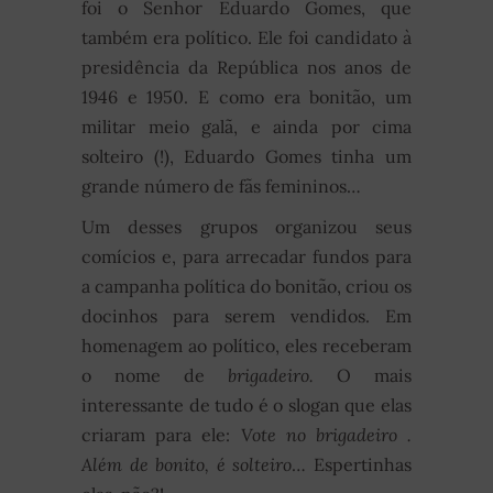
foi o Senhor Eduardo Gomes, que
também era político. Ele foi candidato à
presidência da República nos anos de
1946 e 1950. E como era bonitão, um
militar meio galã, e ainda por cima
solteiro (!), Eduardo Gomes tinha um
grande número de fãs femininos…
Um desses grupos organizou seus
comícios e, para arrecadar fundos para
a campanha política do bonitão, criou os
docinhos para serem vendidos. Em
homenagem ao político, eles receberam
o nome de
brigadeiro.
O mais
interessante de tudo é o slogan que elas
criaram para ele:
Vote no brigadeiro .
Além de bonito, é solteiro
… Espertinhas