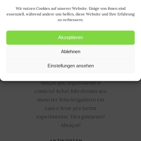
Wir nutzen Cookies auf unserer Website. Einige von ihnen sind
essenziell, während andere uns helfen, diese Website und Ihre Erfahrung
zu verbessern.
August 1, 2017
THYANA
Hallo Rode! Tudo bem? Muito
Akzeptieren
interessante esse post!
Confesso, que não conhecia a
Ablehnen
história por trás dessa nossa
maravilha! Achei bem
Einstellungen ansehen
interessante! Nada bobas as
moças que organizaram o
comício! Achei fofo demais seu
aluno ter feito brigadeiro em
casa e levar pra turma
experimentar. Eles gostaram?
Abraços!
ANTWORTEN...