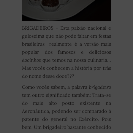
BRIGADEIROS – Esta paixão nacional e
guloseima que não pode faltar em festas
brasileiras realmente é a versão mais
popular dos famosos e deliciosos
docinhos
que temos na nossa culinária…
Mas vocês conhecem a história por trás
do nome desse doce???
Como vocês sabem, a palavra
brigadeiro
tem outro significado também: Trata-se
do mais alto posto existente na
Aeronáutica, podendo ser comparado à
patente do general no Exército. Pois
bem. Um brigadeiro bastante conhecido