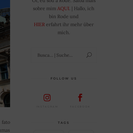
Oi, eu sou a Rode. Saiba mais
sobre mim
AQUI
. | Hallo, ich
bin Rode und
HIER
erfahrt ihr mehr über
mich.
Suchen
nach:
FOLLOW US
FACEBOOK
INSTAGRAM
 fato
TAGS
gumas