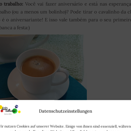
o trabalho:
Você vai fazer aniversário e está nas esperanç
alho (ou a menos um bolinho)? Pode tirar o cavalinho da 
 é o aniversariante! E isso vale também para o seu primeir
banca a festa:)
Datenschutzeinstellungen
ir nutzen Cookies auf unserer Website. Einige von ihnen sind essenziell, währe