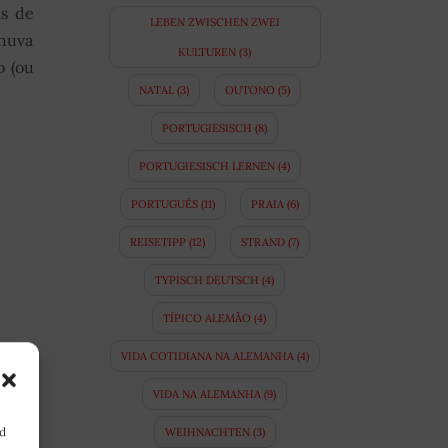
as de
LEBEN ZWISCHEN ZWEI
chuva
KULTUREN
(3)
o (ou
NATAL
(3)
OUTONO
(5)
PORTUGIESISCH
(8)
PORTUGIESISCH LERNEN
(4)
PORTUGUÊS
(11)
PRAIA
(6)
REISETIPP
(12)
STRAND
(7)
TYPISCH DEUTSCH
(4)
TÍPICO ALEMÃO
(4)
VIDA COTIDIANA NA ALEMANHA
(4)
VIDA NA ALEMANHA
(9)
nd
WEIHNACHTEN
(3)