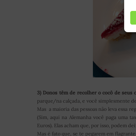
3) Donos têm de recolher o cocô de seus 
parque/na calçada, e você simplesmente dei
Mas a maioria das pessoas não leva essa re
(Sim, aqui na Alemanha você paga uma tax
Euros). Elas acham que, por isso, podem dei
Mas é fato que, se te pegarem em flagrante,