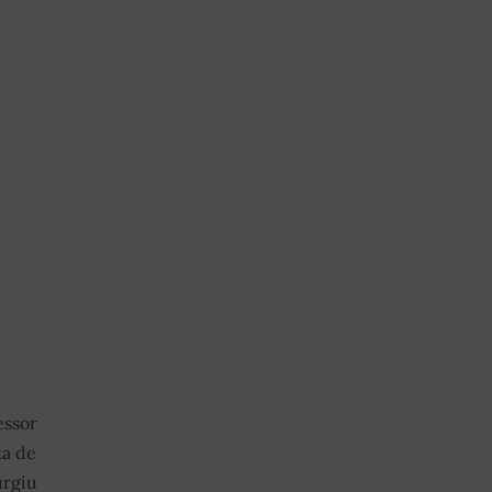
ssor
ta de
urgiu