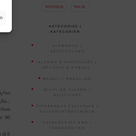
WINTER
(4)
WM
(8)
en
KATEGORIAS |
KATEGORIEN
ALEMANHA |
DEUTSCHLAND
ALEMÃO & PORTUGUÊS |
DEUTSCH & PORTUG.
BRASIL | BRASILIEN
DICAS DE VIAGEM |
ua/no
REISETIPPS
ação…
DIFERENÇAS CULTURAIS |
inhos
KULTURUNTERSCHIEDE
de 96
ESTAÇÕES DO ANO |
JAHRESZEITEN
já li