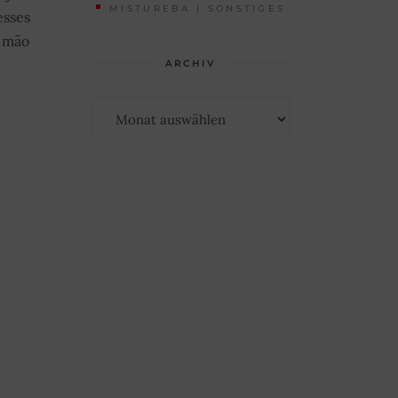
MISTUREBA | SONSTIGES
esses
a mão
ARCHIV
Archiv