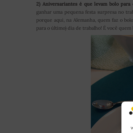
2) Aniversariantes é que levam bolo para 
ganhar uma pequena festa surpresa no trab
porque aqui, na Alemanha, quem faz o bolo
para o último) dia de trabalho! É você quem 
W