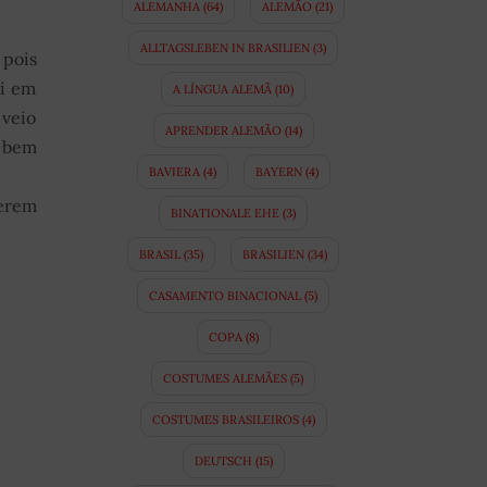
ALEMANHA
(64)
ALEMÃO
(21)
ALLTAGSLEBEN IN BRASILIEN
(3)
 pois
xi em
A LÍNGUA ALEMÃ
(10)
 veio
APRENDER ALEMÃO
(14)
o bem
BAVIERA
(4)
BAYERN
(4)
ferem
BINATIONALE EHE
(3)
BRASIL
(35)
BRASILIEN
(34)
CASAMENTO BINACIONAL
(5)
COPA
(8)
COSTUMES ALEMÃES
(5)
COSTUMES BRASILEIROS
(4)
DEUTSCH
(15)