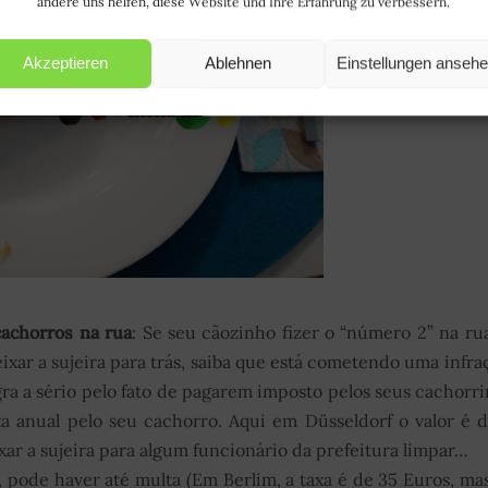
andere uns helfen, diese Website und Ihre Erfahrung zu verbessern.
Akzeptieren
Ablehnen
Einstellungen anseh
cachorros na rua
: Se seu cãozinho fizer o “número 2” na r
xar a sujeira para trás, saiba que está cometendo uma infr
gra a sério pelo fato de pagarem imposto pelos seus cachorr
a anual pelo seu cachorro. Aqui em Düsseldorf o valor é 
xar a sujeira para algum funcionário da prefeitura limpar…
 pode haver até multa (Em Berlim, a taxa é de 35 Euros, mas 