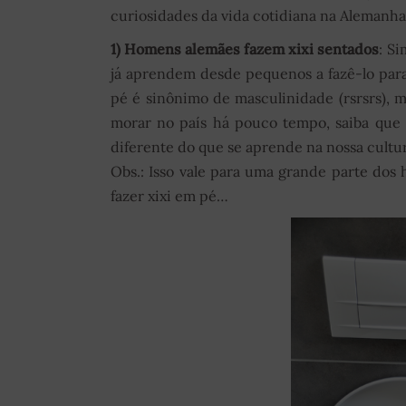
curiosidades da vida cotidiana na Alemanha
1)
Homens alemães fazem xixi sentados
: Si
já aprendem desde pequenos a fazê-lo para e
pé é sinônimo de masculinidade (rsrsrs), m
morar no país há pouco tempo, saiba que
diferente do que se aprende na nossa cult
Obs.: Isso vale para uma grande parte dos
fazer xixi em pé…