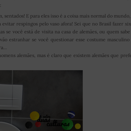
:
m, sentados! E para eles isso é a coisa mais normal do mundo,
vitar respingos pelo vaso afora! Sei que no Brasil fazer xi
as se você está de visita na casa de alemães, ou quem sabe
 vão estranhar se você questionar esse costume masculin
ura…
 homens alemães, mas é claro que existem alemães que pre