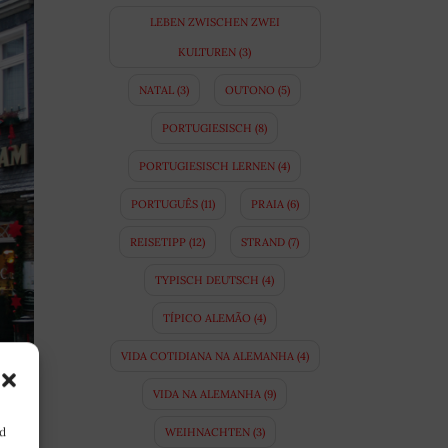
LEBEN ZWISCHEN ZWEI
KULTUREN
(3)
NATAL
(3)
OUTONO
(5)
PORTUGIESISCH
(8)
PORTUGIESISCH LERNEN
(4)
PORTUGUÊS
(11)
PRAIA
(6)
REISETIPP
(12)
STRAND
(7)
TYPISCH DEUTSCH
(4)
TÍPICO ALEMÃO
(4)
VIDA COTIDIANA NA ALEMANHA
(4)
VIDA NA ALEMANHA
(9)
nd
WEIHNACHTEN
(3)