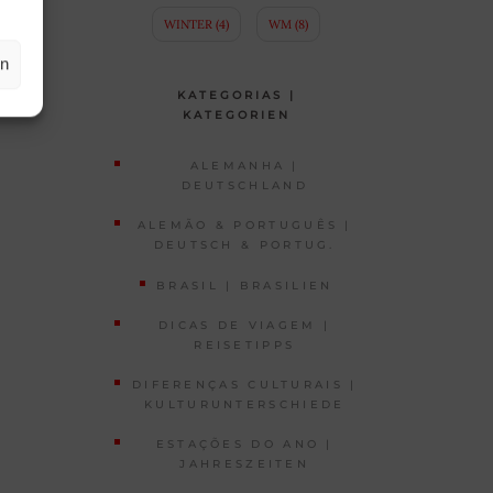
WINTER
(4)
WM
(8)
en
KATEGORIAS |
KATEGORIEN
ALEMANHA |
DEUTSCHLAND
ALEMÃO & PORTUGUÊS |
DEUTSCH & PORTUG.
BRASIL | BRASILIEN
DICAS DE VIAGEM |
REISETIPPS
DIFERENÇAS CULTURAIS |
KULTURUNTERSCHIEDE
ESTAÇÕES DO ANO |
JAHRESZEITEN