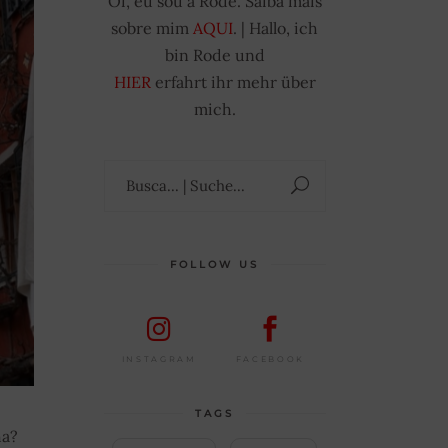
Oi, eu sou a Rode. Saiba mais
sobre mim
AQUI
. | Hallo, ich
bin Rode und
HIER
erfahrt ihr mehr über
mich.
Suchen
nach:
FOLLOW US
FACEBOOK
INSTAGRAM
TAGS
ha?