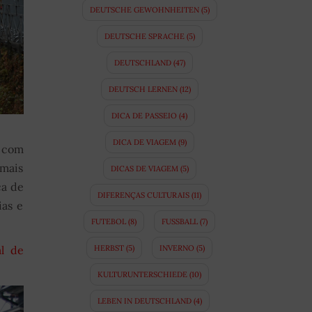
DEUTSCHE GEWOHNHEITEN
(5)
DEUTSCHE SPRACHE
(5)
DEUTSCHLAND
(47)
DEUTSCH LERNEN
(12)
DICA DE PASSEIO
(4)
DICA DE VIAGEM
(9)
, com
mais
DICAS DE VIAGEM
(5)
ca de
DIFERENÇAS CULTURAIS
(11)
ias e
FUTEBOL
(8)
FUSSBALL
(7)
l de
HERBST
(5)
INVERNO
(5)
KULTURUNTERSCHIEDE
(10)
LEBEN IN DEUTSCHLAND
(4)