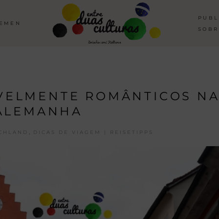
PUBL
HEMEN
SOBR
IVELMENTE ROMÂNTICOS N
ALEMANHA
,
CHLAND
DICAS DE VIAGEM | REISETIPPS