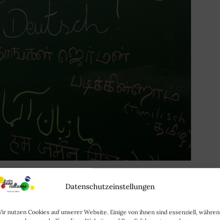
o Pai Nosso
em alemão - com arquivo de áudio para
) Clique no
play
e acompanhe lendo o texto abaixo
Datenschutzeinstellungen
ttps://entre-duas-culturas.de/wp-
ir nutzen Cookies auf unserer Website. Einige von ihnen sind essenziell, währe