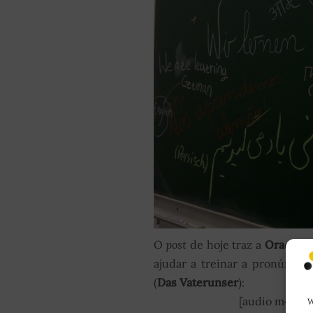
O
post
de hoje traz a
Oração d
ajudar a treinar a pronúncia:
(
Das Vaterunser
):
[audio m4a="h
W