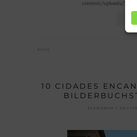
content/uploads/2016/
LE
RODE
10 CIDADES ENCA
BILDERBUCHS
ALEMANHA | DEUTS