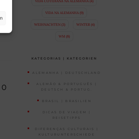
VIDA COTIDIANA NA ALEMANHA
(4)
VIDA NA ALEMANHA
(9)
en
WEIHNACHTEN
(3)
WINTER
(4)
WM
(8)
KATEGORIAS | KATEGORIEN
ALEMANHA | DEUTSCHLAND
ALEMÃO & PORTUGUÊS |
10
DEUTSCH & PORTUG.
BRASIL | BRASILIEN
DICAS DE VIAGEM |
REISETIPPS
DIFERENÇAS CULTURAIS |
KULTURUNTERSCHIEDE