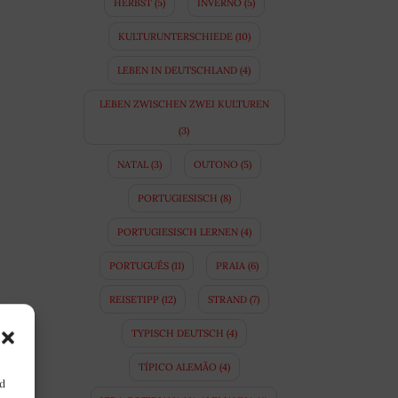
HERBST
(5)
INVERNO
(5)
KULTURUNTERSCHIEDE
(10)
LEBEN IN DEUTSCHLAND
(4)
LEBEN ZWISCHEN ZWEI KULTUREN
(3)
NATAL
(3)
OUTONO
(5)
PORTUGIESISCH
(8)
PORTUGIESISCH LERNEN
(4)
PORTUGUÊS
(11)
PRAIA
(6)
REISETIPP
(12)
STRAND
(7)
TYPISCH DEUTSCH
(4)
TÍPICO ALEMÃO
(4)
nd