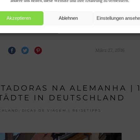
andere uns helfen, diese Website und Ihre Erfahrung zu verbessern.
03/Unser-Vater-Im-Himmel-1.m4a"][/audio]
Akzeptieren
Ablehnen
Einstellungen anseh
R MAIS | WEITERLESEN
März 27, 2016
NTADORAS NA ALEMANHA | 
TÄDTE IN DEUTSCHLAND
,
CHLAND
DICAS DE VIAGEM | REISETIPPS