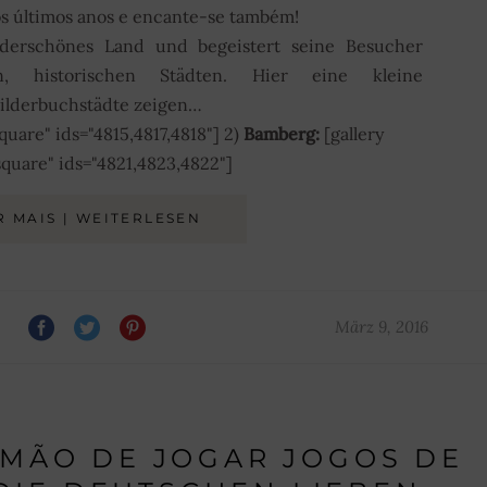
dos últimos anos e encante-se também!
derschönes Land und begeistert seine Besucher
, historischen Städten. Hier eine kleine
ilderbuchstädte zeigen…
quare" ids="4815,4817,4818"] 2)
Bamberg:
[gallery
square" ids="4821,4823,4822"]
R MAIS | WEITERLESEN
März 9, 2016
MÃO DE JOGAR JOGOS DE