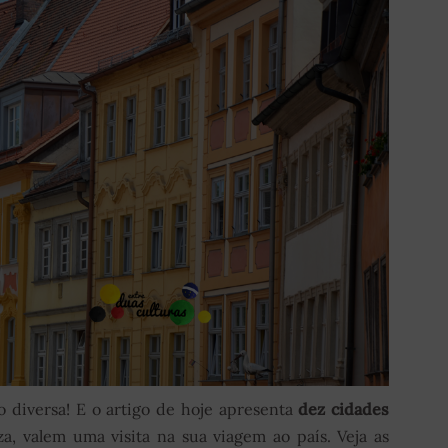
 diversa! E o artigo de hoje apresenta
dez
cidades
, valem uma visita na sua viagem ao país. Veja as