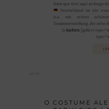
fotos que tirei aqui ao longo 
Deutschland ist ein wun
u.a. mit seinen schönen
Zusammenstellung, die zehn B
1)
Aachen:
[gallery type="s
type="
LE
RODE
O COSTUME ALE