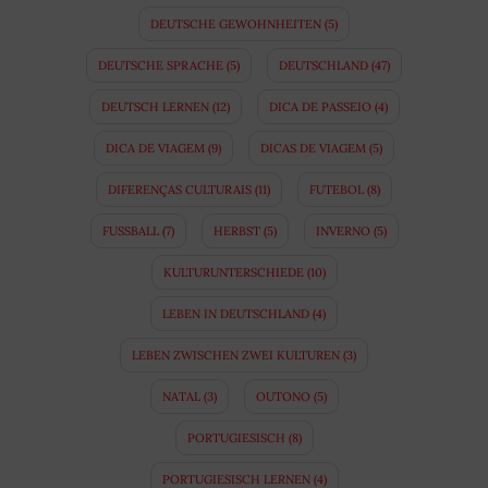
DEUTSCHE GEWOHNHEITEN
(5)
DEUTSCHE SPRACHE
(5)
DEUTSCHLAND
(47)
DEUTSCH LERNEN
(12)
DICA DE PASSEIO
(4)
DICA DE VIAGEM
(9)
DICAS DE VIAGEM
(5)
DIFERENÇAS CULTURAIS
(11)
FUTEBOL
(8)
FUSSBALL
(7)
HERBST
(5)
INVERNO
(5)
KULTURUNTERSCHIEDE
(10)
LEBEN IN DEUTSCHLAND
(4)
LEBEN ZWISCHEN ZWEI KULTUREN
(3)
NATAL
(3)
OUTONO
(5)
PORTUGIESISCH
(8)
PORTUGIESISCH LERNEN
(4)