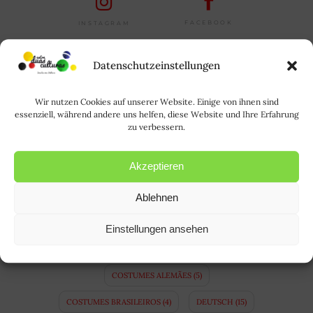
FACEBOOK
INSTAGRAM
TAGS
Datenschutzeinstellungen
ALEMANHA
(64)
ALEMÃO
(21)
Wir nutzen Cookies auf unserer Website. Einige von ihnen sind
essenziell, während andere uns helfen, diese Website und Ihre Erfahrung
ALLTAGSLEBEN IN BRASILIEN
(3)
zu verbessern.
A LÍNGUA ALEMÃ
(10)
Akzeptieren
APRENDER ALEMÃO
(14)
BAVIERA
(4)
BAYERN
(4)
BINATIONALE EHE
(3)
Ablehnen
BRASIL
(35)
BRASILIEN
(34)
Einstellungen ansehen
CASAMENTO BINACIONAL
(5)
COPA
(8)
COSTUMES ALEMÃES
(5)
COSTUMES BRASILEIROS
(4)
DEUTSCH
(15)