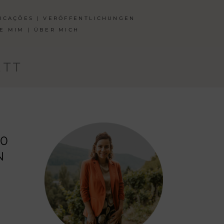
ICAÇÕES | VERÖFFENTLICHUNGEN
E MIM | ÜBER MICH
ETT
10
N