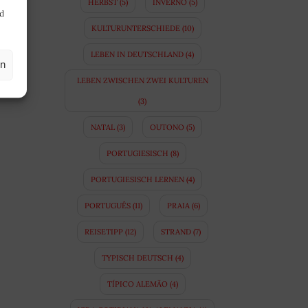
HERBST
(5)
INVERNO
(5)
nd
KULTURUNTERSCHIEDE
(10)
LEBEN IN DEUTSCHLAND
(4)
en
LEBEN ZWISCHEN ZWEI KULTUREN
(3)
NATAL
(3)
OUTONO
(5)
PORTUGIESISCH
(8)
PORTUGIESISCH LERNEN
(4)
PORTUGUÊS
(11)
PRAIA
(6)
REISETIPP
(12)
STRAND
(7)
TYPISCH DEUTSCH
(4)
TÍPICO ALEMÃO
(4)