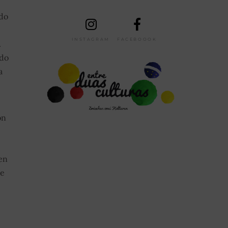
 do
INSTAGRAM
FACEBOOOK
.
 do
a
on
en
te