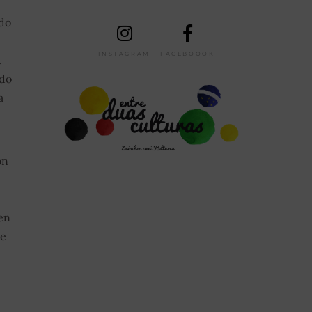
 do
INSTAGRAM
FACEBOOOK
.
 do
a
on
en
te