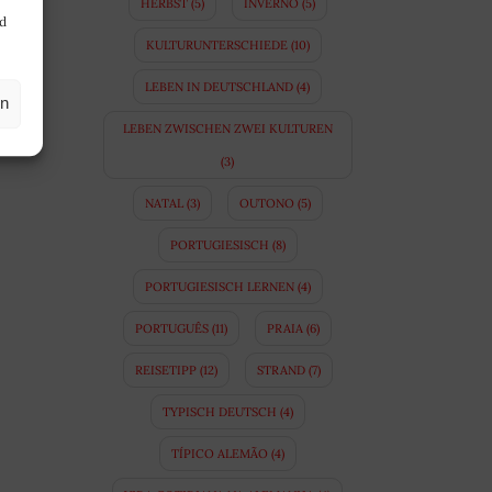
HERBST
(5)
INVERNO
(5)
nd
KULTURUNTERSCHIEDE
(10)
LEBEN IN DEUTSCHLAND
(4)
en
LEBEN ZWISCHEN ZWEI KULTUREN
(3)
NATAL
(3)
OUTONO
(5)
PORTUGIESISCH
(8)
PORTUGIESISCH LERNEN
(4)
PORTUGUÊS
(11)
PRAIA
(6)
REISETIPP
(12)
STRAND
(7)
TYPISCH DEUTSCH
(4)
TÍPICO ALEMÃO
(4)