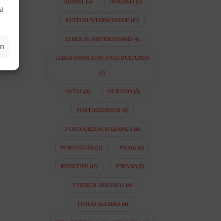
HERBST
(5)
INVERNO
(5)
nd
KULTURUNTERSCHIEDE
(10)
LEBEN IN DEUTSCHLAND
(4)
en
LEBEN ZWISCHEN ZWEI KULTUREN
(3)
NATAL
(3)
OUTONO
(5)
PORTUGIESISCH
(8)
PORTUGIESISCH LERNEN
(4)
PORTUGUÊS
(11)
PRAIA
(6)
REISETIPP
(12)
STRAND
(7)
TYPISCH DEUTSCH
(4)
TÍPICO ALEMÃO
(4)