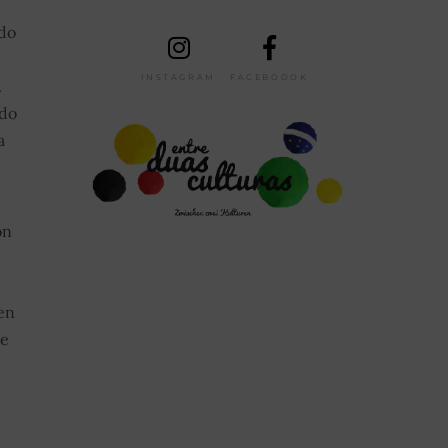
 do
INSTAGRAM
FACEBOOOK
.
 do
a
on
en
te